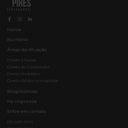
Home
Escritório
Áreas de Atuação
Direito à Saúde
Direito do Consumidor
Direito Imobiliário
Direito Médico e Hospitalar
Blog/Notícias
Na Imprensa
Entre em contato
(21) 2499-2603