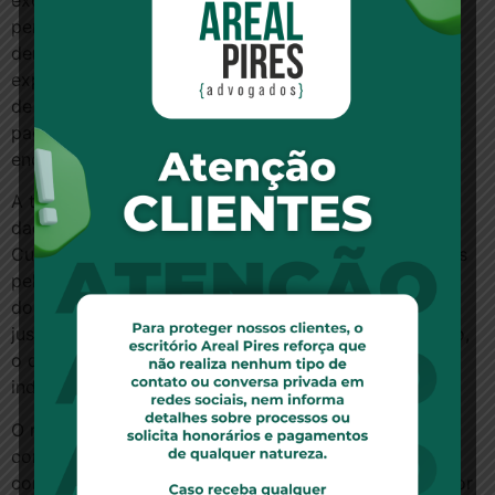
permanência do ex-empregado aposentado ou
demitido sem justa causa, salvo disposição contrária
expressa em contrato, acordo ou convenção coletiva
de trabalho, não caracterizando contribuição o
pagamento apenas de coparticipação, tampouco se
enquadrando o plano como salário indireto.
A tese foi cadastrada como
Tema 989
na base de
dados do STJ. A relatoria foi do ministro Villas Bôas
Cueva, que destacou que uma das condições exigidas
pela Lei 9.656/1998, artigos 30 e 31, para a aquisição
do direito de permanência do inativo no plano é
justamente ter contribuído na ativa para o seu custeio,
o que significa pagar uma mensalidade,
independentemente de usar a assistência médica.
O magistrado lembrou que a coparticipação do
consumidor exclusivamente em procedimentos não é
considerada contribuição, pois é tão somente um fator