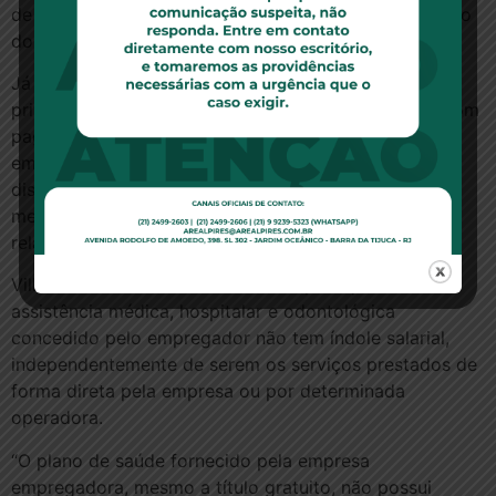
de moderação, cuja função é evitar o uso desenfreado
dos serviços da saúde suplementar.
Já no caso de inclusão do empregado em plano
privado superior de assistência à saúde
(upgrade)
, com
pagamento de valor periódico fixo, oferecido pelo
empregador em substituição ao originalmente
disponibilizado sem a sua participação, incidirão os
mesmos direitos do inativo contribuinte – informou o
relator.
Villas Bôas Cueva salientou ainda que o plano de
assistência médica, hospitalar e odontológica
concedido pelo empregador não tem índole salarial,
independentemente de serem os serviços prestados de
forma direta pela empresa ou por determinada
operadora.
“O plano de saúde fornecido pela empresa
empregadora, mesmo a título gratuito, não possui