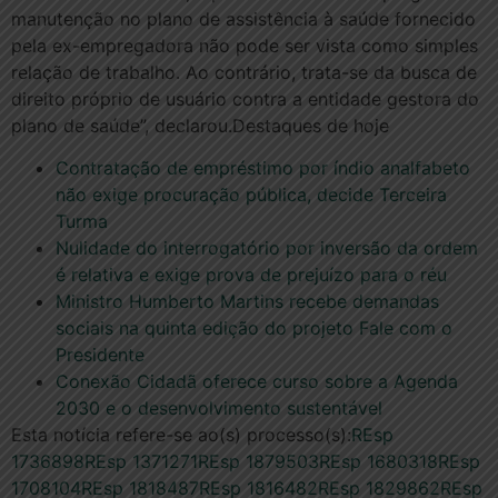
manutenção no plano de assistência à saúde fornecido
pela ex-empregadora não pode ser vista como simples
relação de trabalho. Ao contrário, trata-se da busca de
direito próprio de usuário contra a entidade gestora do
plano de saúde”, declarou.​​Destaques de hoje
Contratação de empréstimo por índio analfabeto
não exige procuração pública, decide Terceira
Turma
Nulidade do interrogatório por inversão da ordem
é relativa e exige prova de prejuízo para o réu
Ministro Humberto Martins recebe demandas
sociais na quinta edição do projeto Fale com o
Presidente
Conexão Cidadã oferece curso sobre a Agenda
2030 e o desenvolvimento sustentável
Esta notícia refere-se ao(s) processo(s):
REsp
1736898
REsp 1371271
REsp 1879503
REsp 1680318
REsp
1708104
REsp 1818487
REsp 1816482
REsp 1829862
REsp