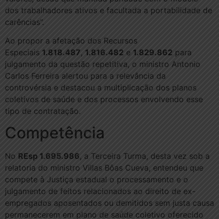
dos trabalhadores ativos e facultada a portabilidade de
carências”.
Ao propor a afetação dos Recursos
Especiais
1.818.487
,
1.816.482
e
1.829.862
para
julgamento da questão repetitiva, o ministro Antonio
Carlos Ferreira alertou para a relevância da
controvérsia e destacou a multiplicação dos planos
coletivos de saúde e dos processos envolvendo esse
tipo de contratação.
Compe​​​tência
No
REsp 1.695.986
, a Terceira Turma, desta vez sob a
relatoria do ministro Villas Bôas Cueva, entendeu que
compete à Justiça estadual o processamento e o
julgamento de feitos relacionados ao direito de ex-
empregados aposentados ou demitidos sem justa causa
permanecerem em plano de saúde coletivo oferecido