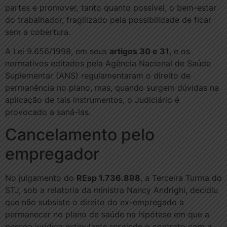
partes e promover, tanto quanto possível, o bem-estar
do trabalhador, fragilizado pela possibilidade de ficar
sem a cobertura.
A Lei 9.656/1998, em seus
artigos 30 e 31
, e os
normativos editados pela Agência Nacional de Saúde
Suplementar (ANS) regulamentaram o direito de
permanência no plano, mas, quando surgem dúvidas na
aplicação de tais instrumentos, o Judiciário é
provocado a saná-las.
Cancelamen​to pelo
empregador
No julgamento do
REsp 1.736.898
, a Terceira Turma do
STJ, sob a relatoria da ministra Nancy Andrighi, decidiu
que não subsiste o direito do ex-empregado a
permanecer no plano de saúde na hipótese em que a
pessoa jurídica estipulante rescinde o contrato com a