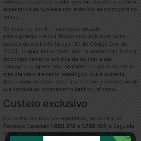
correspondente pelo credor gere no devedor a legítima
expectativa de que esse não exercício se prorrogará no
tempo.
“O abuso do direito – aqui caracterizado
pela
supressio
– é qualificado pelo legislador como
espécie de ato ilícito (artigo 187 do Código Civil de
2002), no qual, em verdade, não há desrespeito à regra
de comportamento extraída da lei, mas à sua
valoração; o agente atua conforme a legalidade estrita,
mas ofende o elemento teleológico que a sustenta,
descurando do dever ético que confere a adequação de
sua conduta ao ordenamento jurídico”, afirmou.
Custeio ex​​​​clusivo
Sob o rito dos recursos repetitivos, ao analisar os
Recursos Especiais
1.680.318
e
1.708.104
, a Segunda
Seção definiu que, nos planos coletivos custeados
exclusivamente pelo empregador, não há direito de