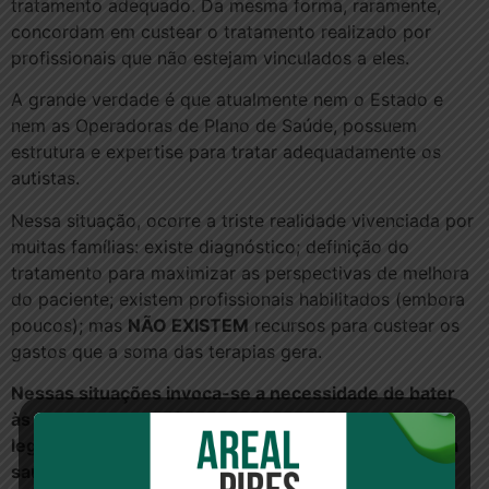
tratamento adequado. Da mesma forma, raramente,
concordam em custear o tratamento realizado por
profissionais que não estejam vinculados a eles.
A grande verdade é que atualmente nem o Estado e
nem as Operadoras de Plano de Saúde, possuem
estrutura e expertise para tratar adequadamente os
autistas.
Nessa situação, ocorre a triste realidade vivenciada por
muitas famílias: existe diagnóstico; definição do
tratamento para maximizar as perspectivas de melhora
do paciente; existem profissionais habilitados (embora
poucos); mas
NÃO EXISTEM
recursos para custear os
gastos que a soma das terapias gera.
Nessas situações invoca-se a necessidade de bater
às portas do Judiciário, que tem aplicado preceitos
legais e constitucionais para salvaguardar o direito à
saúde das pessoas autistas.