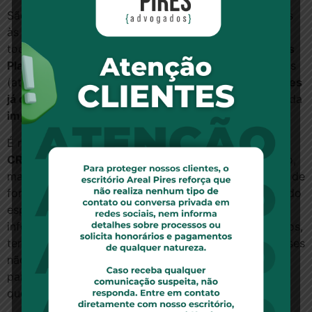
São vários os direitos que costumam ser assegurados
às pessoas com o Transtorno do Espectro Autista e
todos eles se circunscrevem ao
custeio por parte dos
Planos de Saúde de todas as terapias
acima descritas
(atendimento multiprofissional), r
estituição dos valores
já despendidos pela família com o tratamento
, além da
imputação de outras obrigações
.
É relevante destacar que
O DIREITO QUE TODA
CRIANÇA AUTISTA TEM
não é a qualquer tratamento,
mas
AO TRATAMENTO MAIS ADEQUADO E EFICAZ
, de
forma que, no caso das pessoas que estejam dentro do
espectro autista, não basta que os Planos de Saúde
informem que dispõem em seus quadros de psicólogos,
terapeutas ocupacionais e outros profissionais, se esses
não apresentam formação e treinamento adequado
para tratar de autistas, simplesmente por que não se
quer qualquer tratamento e sim o mais avançado.