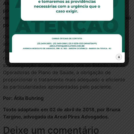
Além disso, entende-se que os Planos de Saúde
podem até estabelecer as doenças que terão
cobertura, mas não o tratamento, pois o tratamento só
pode ser definido pelo médico especialista.
Ou seja, o entendimento é no sentido de que é
assegurado às pessoas com Transtorno do Espectro
Autista
DIVERSOS DIREITOS
, sempre com a missão de
resguardar a sua dignidade, o seu desenvolvimento, e a
sua integração social, cabendo, ora ao Estado, ora às
Operadoras de Plano de Saúde, a obrigação de
proporcionar o tratamento mais adequado e eficiente
às particularidades apresentadas pelo paciente.
Por: Átila Buhring
Texto adaptado em 02 de abril de 2018, por Bruna
Targino, advogada da Areal Pires Advogados.
Deixe um comentário