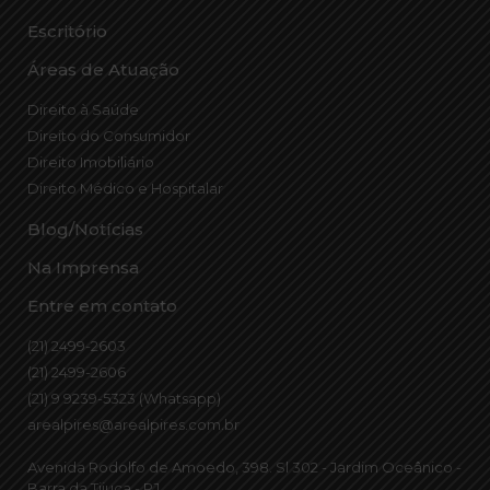
Escritório
Áreas de Atuação
Direito à Saúde
Direito do Consumidor
Direito Imobiliário
Direito Médico e Hospitalar
Blog/Notícias
Na Imprensa
Entre em contato
(21) 2499-2603
(21) 2499-2606
(21) 9 9239-5323 (Whatsapp)
arealpires@arealpires.com.br
Avenida Rodolfo de Amoedo, 398. Sl 302 - Jardim Oceânico -
Barra da Tijuca - RJ