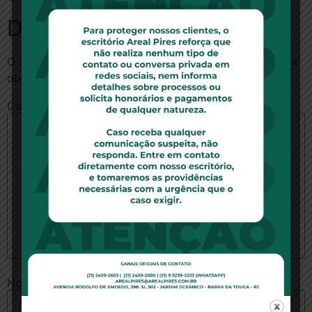
Deixe um comentário
O seu endereço de e-mail não será publicado.
Campos
obrigatórios são marcados com
*
Comentário
*
Nome
*