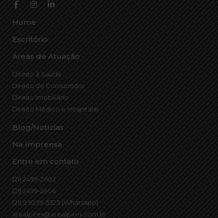
Home
Escritório
Áreas de Atuação
Direito à Saúde
Direito do Consumidor
Direito Imobiliário
Direito Médico e Hospitalar
Blog/Notícias
Na Imprensa
Entre em contato
(21) 2499-2603
(21) 2499-2606
(21) 9 9239-5323 (Whatsapp)
arealpires@arealpires.com.br