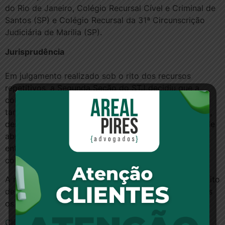
do Rio de Janeiro, Colégio Recursal Cível e Criminal de
Santos (SP) e Colégio Recursal da 31ª Circunscrição
Judiciária de Marilia (SP).
Jurisprudência
Em julgamento realizado sob o rito dos recursos
repetitivos, a Segunda Seção do STJ decidiu que a
cobrança da tarifa de abertura de crédito (TAC) e da
tarifa de emissão de carnê ou boleto (TEC) é legítima,
desde que prevista em contratos celebrados até 30 de
abril de 2008. Todos os acórdãos reclamados,
entretanto, determinaram a devolução dos valores
cobrados.
A relatora, ministra Isabel Gallotti, reconheceu o conflito
de entendimentos e determinou a suspensão de todos
os acórdãos até o julgamento das reclamações.
Clique para ler a notícia no site do STJ