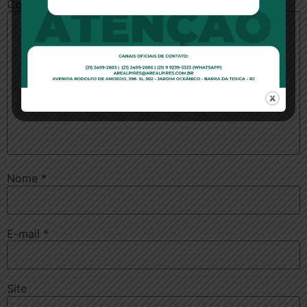
Comentário
*
Nome
*
E-mail
*
Site