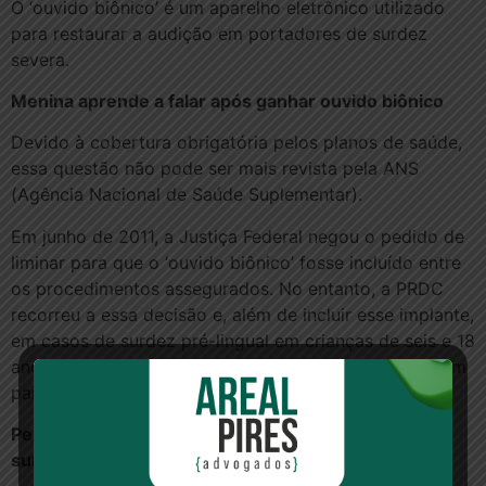
O ‘ouvido biônico’ é um aparelho eletrônico utilizado
para restaurar a audição em portadores de surdez
severa.
Menina aprende a falar após ganhar ouvido biônico
Devido à cobertura obrigatória pelos planos de saúde,
essa questão não pode ser mais revista pela ANS
(Agência Nacional de Saúde Suplementar).
Em junho de 2011, a Justiça Federal negou o pedido de
liminar para que o ‘ouvido biônico’ fosse incluído entre
os procedimentos assegurados. No entanto, a PRDC
recorreu a essa decisão e, além de incluir esse implante,
em casos de surdez pré-lingual em crianças de seis e 18
anos, a cirurgia unilateral ou bilateral também entraram
para a lista.
Pesquisadores usam células-tronco para tratar
surdez