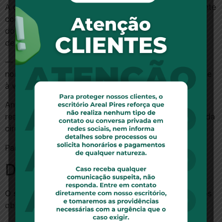
A desembargadora Marli Ferreira explica que o implante
coclear é de suma importância para a sobrevivência
dos pacientes, pois trará uma melhora geral na saúde
de pessoas com surdez pré-lingual bilateral.
— Negar o procedimento implica desrespeito às
normas constitucionais que garantem direito à saúde e
à vida.
Antes das novas resoluções, o procedimento era
realizado em apenas um dos ouvidos, já que o custo da
cirurgia era de aproximadamente R$ 150 mil.
Para ler essa matéria no site R7.com,
clique aqui
Deixe um comentário
O seu endereço de e-mail não será publicado.
Campos
obrigatórios são marcados com
*