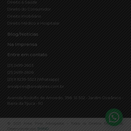
Direito à Saúde
Direito do Consumidor
Direito Imobiliário
Direito Médico e Hospitalar
Blog/Notícias
Na Imprensa
Entre em contato
(21) 2499-2603
(21) 2499-2606
(21) 9 9239-5323 (Whatsapp)
arealpires@arealpires.com.br
Avenida Rodolfo de Amoedo, 398. Sl 302 - Jardim Oceânico -
Barra da Tijuca - RJ
© 2021 Areal Pires Advogados – Todos os Direitos Reservados.
Desenvolvido por
3MIND
.