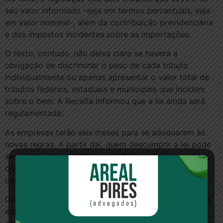
seu valor informado -seja em termos percentuais, seja
em valor nominal-, além da contribuição previdenciária
e dos impostos incidentes sobre as importações.
O texto, contudo, não deixa claro se haverá a
obrigação de discriminar o peso de cada tributo
individualmente ou apenas apresentar o valor total de
tributos federais, estaduais e municipais que incidem
sobre o bem. A Receita informou que a lei ainda será
regulamentada.
As empresas terão seis meses para se adequarem às
novas regras. A partir daí, quem descumprir a lei pode
ser enquadrado no Código de Defesa do Consumidor,
que prevê multa, suspensão da atividade e até
cassação da licença de funcionamento.
Diante da necessidade de adequar seus sistemas para
emitir os tributos nas notas e cupons fiscais, as