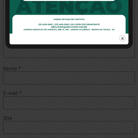
Nome
*
E-mail
*
Site