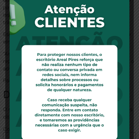
empresas aguardam regulamentação do governo, que
pode ser feita por meio de decreto presidencial ou
instrução normativa, para saber exatamente como os
tributos serão divulgados ao consumidor.
Especialistas defendem a divulgação da lista somente
em cartazes para minimizar o trabalho nas empresas.
“Ainda que seja louvável o intuito, o imposto na nota
representa mais burocracia para as empresas”, afirma o
advogado tributarista Maucir Fregonesi Junior.
Para ler essa matéria no site Folha,
clique aqui
Deixe um comentário
O seu endereço de e-mail não será publicado.
Campos
obrigatórios são marcados com
*
Comentário
*