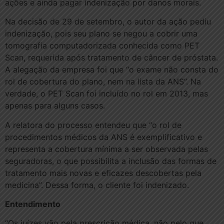
ações e ainda pagar indenização por danos morais.
Na decisão de 29 de setembro, o autor da ação pediu
indenização, pois seu plano se negou a cobrir uma
tomografia computadorizada conhecida como PET
Scan, requerida após tratamento de câncer de próstata.
A alegação da empresa foi que “o exame não consta do
rol de cobertura do plano, nem na lista da ANS”. Na
verdade, o PET Scan foi incluído no rol em 2013, mas
apenas para alguns casos.
A relatora do processo entendeu que “o rol de
procedimentos médicos da ANS é exemplificativo e
representa a cobertura mínima a ser observada pelas
seguradoras, o que possibilita a inclusão das formas de
tratamento mais novas e eficazes descobertas pela
medicina”. Dessa forma, o cliente foi indenizado.
Entendimento
“Os juízes vão pela prescrição médica, não pelo que