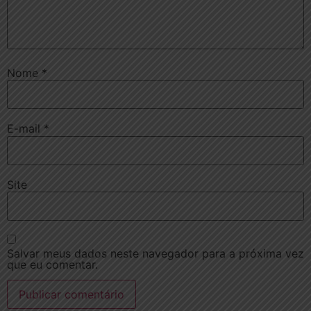
Nome
*
E-mail
*
Site
Salvar meus dados neste navegador para a próxima vez
que eu comentar.