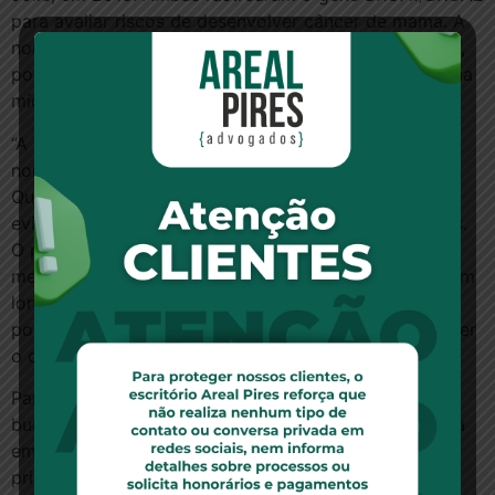
para avaliar riscos de desenvolver câncer de mama. A
norte-americana, inclusive, optou, após os resultados,
por retirar os seios, o que foi noticiado amplamente na
mídia internacional.
“A primeira negativa foi porque não havia a
nomenclatura específica no rol da ANS”, explica
Quelma. O exame, segundo ela, foi importante para
evitar a retirada precipitada de suas mamas e ovários.
O plano de saúde até reconheceu o equívoco alguns
meses após a contestação, mas os problemas estavam
longe de terminar. “Tive que discordar deles de novo,
pois o valor que enviaram não estava nem perto de ser
o certo”, relembra-se.
Para ela, o pior foi a necessidade de passar pela
burocracia do sistema judiciário e da própria empresa
em meio a um tratamento delicado. “Quando veio a
primeira rejeição de cobertura, eu estava em meio à