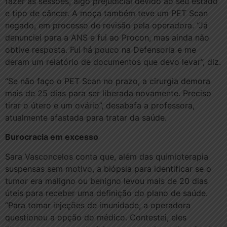
fazer as sessões, algo prejudicial devido ao seu estado
e tipo de câncer. A moça também teve um PET Scan
negado, em processo de revisão pela operadora. “Já
denunciei para a ANS e fui ao Procon, mas ainda não
obtive resposta. Fui há pouco na Defensoria e me
deram um relatório de documentos que devo levar”, diz.
“Se não faço o PET Scan no prazo, a cirurgia demora
mais de 25 dias para ser liberada novamente. Preciso
tirar o útero e um ovário”, desabafa a professora,
atualmente afastada para tratar da saúde.
Burocracia em excesso
Sara Vasconcelos conta que, além das quimioterapia
suspensas sem motivo, a biópsia para identificar se o
tumor era maligno ou benigno levou mais de 20 dias
úteis para receber uma definição do plano de saúde.
“Para tomar injeções de imunidade, a operadora
questionou a opção do médico. Contestei, eles