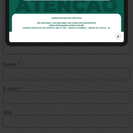
Nome
*
E-mail
*
Site