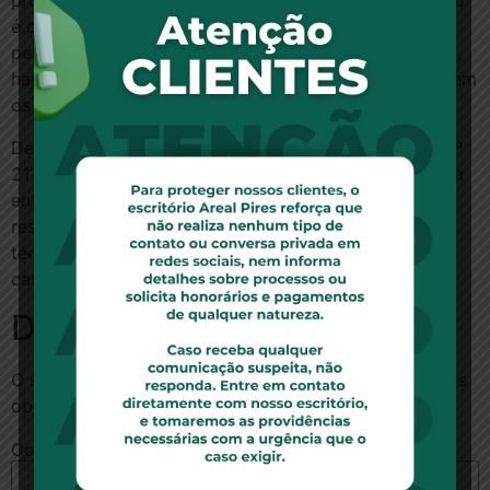
procedimento médico tem cobertura contratual, como
é o caso, que os materiais a ele inerentes, prescritos
pelo médico assistente, também devem ter cobertura,
haja visto que o procedimento não deve se realizar sem
os materiais indicados.
Destacou o juiz que a seguradora infringe a Súmula nº
211, do TJRJ, que dispõe que, em havendo divergência
entre o seguro saúde contratado e o profissional
responsável pelo procedimento cirúrgico, quanto à
técnica e ao material a serem empregados, a escolha
cabe ao médico incumbido de sua realização.
Deixe um comentário
O seu endereço de e-mail não será publicado.
Campos
obrigatórios são marcados com
*
Comentário
*