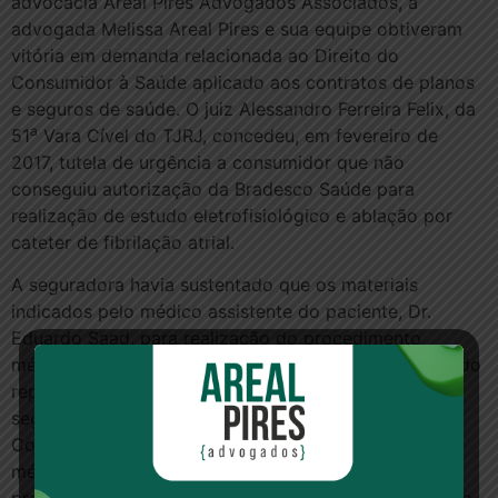
advocacia Areal Pires Advogados Associados, a
advogada Melissa Areal Pires e sua equipe obtiveram
vitória em demanda relacionada ao Direito do
Consumidor à Saúde aplicado aos contratos de planos
e seguros de saúde. O juiz Alessandro Ferreira Felix, da
a
51
Vara Cível do TJRJ, concedeu, em fevereiro de
2017, tutela de urgência a consumidor que não
conseguiu autorização da Bradesco Saúde para
realização de estudo eletrofisiológico e ablação por
cateter de fibrilação atrial.
A seguradora havia sustentado que os materiais
indicados pelo médico assistente do paciente, Dr.
Eduardo Saad, para realização do procedimento
médico, não tinham cobertura contratual. O magistrado
repudiou a negativa de cobertura por parte da
seguradora, por ela violar o Código de Defesa do
Consumidor e impedir que o contrato de assistência
médica atinja sua finalidade, uma vez que, se o