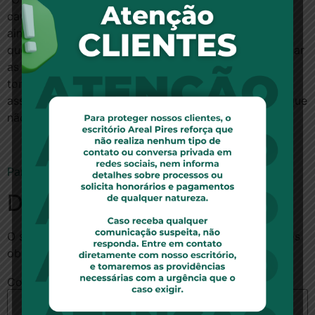
causados a seus passageiros. A situação se agrava
ainda mais com a superlotação repetida
quotidianamente. A concessionária nada faz para evitar
as lesões a seus passageiros. Da mesma forma, não
toma qualquer providência quanto à utilização dos
assentos reservados aos idosos por outras pessoas que
não tenham tal direito”, ressaltou o magistrado.
Para ler esta notícia no portal G1, clique aqui.
Deixe um comentário
O seu endereço de e-mail não será publicado.
Campos
obrigatórios são marcados com
*
Comentário
*