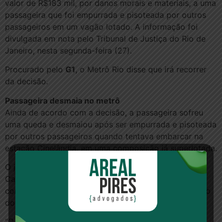
valor de R$183 mil, por danos morais e materiais, a uma
passageira que foi empurrada e pisoteada por outros
passageiros em um vagão lotado. A informação foi
divulgada em nota pelo Tribunal de Justiça do Rio de
Janeiro, nesta segunda-feira (27).
Procurado pelo
G1
, o Metrô Rio disse que irá recorrer
da decisão.
Passageira desmaia no metrô
Ainda de acordo com a decisão, a passageira sofreu
uma queda e desmaiou após ser empurrada e pisoteada
por outros passageiros quando tentava embarcar na
estação Cinelândia, em uma composição já superlotada.
O juiz Mauro Nicolau Junior, da 48ª Vara Cível da
Capital, em sua decisão, destacou a demora da
concessionária em resolver a questão da superlotação
dos trens.
“O Metrô Rio responde objetivamente pelos danos