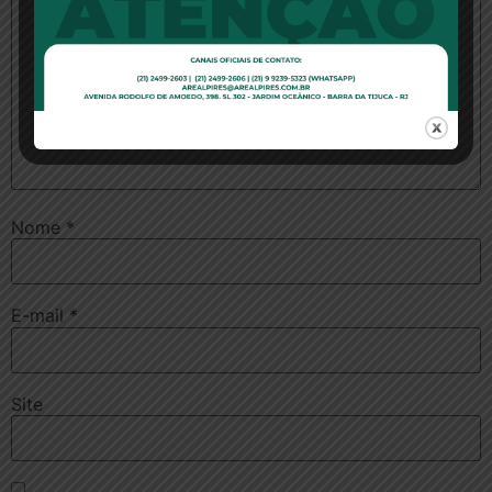
Nome
*
E-mail
*
Site