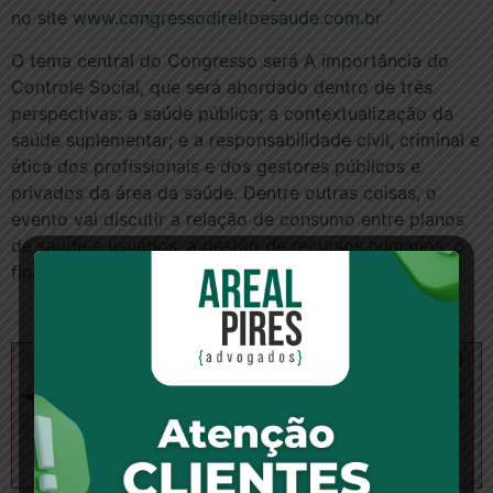
no site
www.congressodireitoesaude.com.br
O tema central do Congresso será A importância do
Controle Social, que será abordado dentro de três
perspectivas: a saúde pública; a contextualização da
saúde suplementar; e a responsabilidade civil, criminal e
ética dos profissionais e dos gestores públicos e
privados da área da saúde. Dentre outras coisas, o
evento vai discutir a relação de consumo entre planos
de saúde e usuários, a gestão de recursos humanos, o
financiamento da saúde, etc.