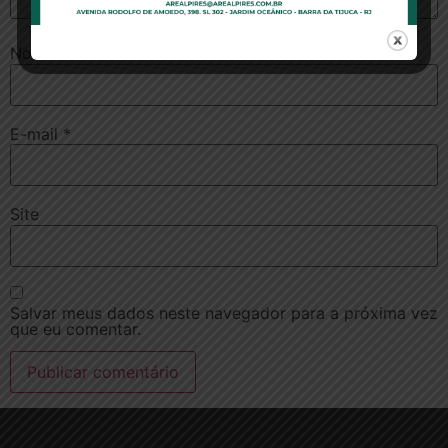
Nome
*
E-mail
*
Site
Salvar meus dados neste navegador para a próxima vez
que eu comentar.