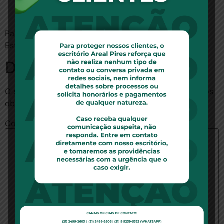
Para ler a notícia no site do Ministério Publico do
Estado do Ceará,
clique aqui
.
Deixe um comentário
O seu endereço de e-mail não será publicado.
Campos
obrigatórios são marcados com
*
Comentário
*