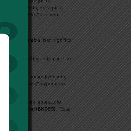
aldo Dias, disse que os
reito de resposta, mas que a
o há precedentes”, afirmou.
ntinua garantida. Isso significa
que a gente pretende tomar é no
 de não ter o nome divulgado,
conômica “imensa”, expondo o
 parceria de um laboratório
nômico e Social (BNDES)
. “Essa