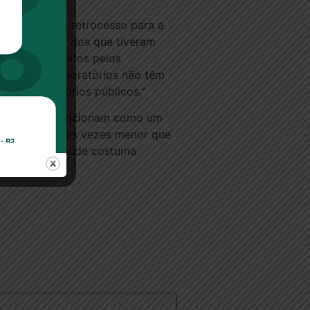
aldo Dias, vê retrocesso para a
oratório é um dos que tiveram
 que foram feitos pelos
ativos. Os laboratórios não têm
 dos laboratórios públicos.”
DPs) também funcionam como um
 a um preço três vezes menor que
nistério da Saúde costuma