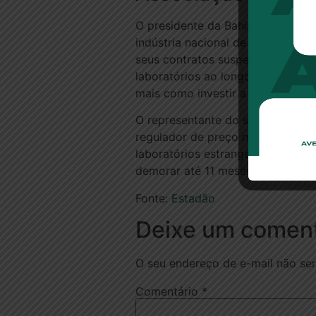
O presidente da Bahiafarma e da A
indústria nacional de medicament
seus contratos suspensos. “É um 
laboratórios ao longo dos anos, 
mais como investir a partir de ag
O representante do setor destac
regulador de preço no mercado. E
laboratórios estrangeiros. Dias
demorar até 11 meses para ser co
Fonte:
Estadão
Deixe um coment
O seu endereço de e-mail não ser
Comentário
*