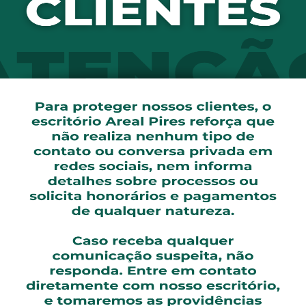
ssociação dos Laboratórios Oficiais do Brasil (Alfob), Ron
s parcerias como suspensas. “Os ofícios dizem que temos di
tórios foram pegos de surpresa dessa forma unilateral. Nã
laboratórios é que a entrega de remédios já programada co
imediata no fornecimento.
nde fazer um questionamento jurídico. “A primeira medida 
ser alegar a arbitrariedade da forma que isso se deu.”
ório de São Paulo, que falou com o Estado sob a condição
ias vai criar um problema de saúde e afetar uma cadeia e
 industrial no valor de R$ 500 milhões, construída em uma
e financiada pelo
Banco Nacional de Desenvolvimento Eco
cadeia econômica está severamente afetada”, disse.
 ‘desmonte de milhões de reais’