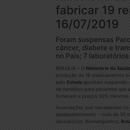
fabricar 19 r
16/07/2019
Foram suspensas Parc
câncer, diabete e tran
no País; 7 laboratório
BRASÍLIA – O
Ministério da Saúd
produção de 19 medicamentos dis
pelo
Estado
apontam suspensão d
de remédios para pacientes que s
fornecem a preços 30% menores d
Associações que representam os l
desabastecimento – mais de 30 mi
laboratórios: Biomanguinhos,
But