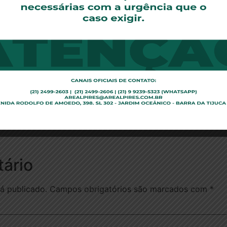
ssociação dos Laboratórios Oficiais do Brasil (Alfob), Ron
os e um risco para a saúde de milhões de pacientes. O lab
verdadeiro desmonte de milhões de reais de investimentos
além de uma insegurança jurídica nos Estados e entes feder
ora. A insegurança que isso traz é o maior golpe da história
a que as Parcerias para o Desenvolvimento Produtivo (P
le explica que a Bahiafarma, por exemplo, vende insulina
 ressalta que um processo de compra de medicamento no Mi
ncluído. Por isso, haveria até risco de desabastecimento.
ário
á publicado.
Campos obrigatórios são marcados com
*