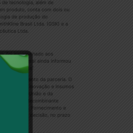
s de tecnologia, além de
r um produto, conta com dois ou
ologia de produção do
ithKline Brasil Ltda. (GSK) e a
cêutica Ltda.
ta, foi encaminhado aos
. O órgão federal ainda informou
e informações”.
r o encerramento da parceria. O
, Tecnologia, Inovação e Insumos
ia-Geral da União e da
ulina Humana Recombinante
 Tecnológico, Fornecimento e
to à referida decisão, no prazo