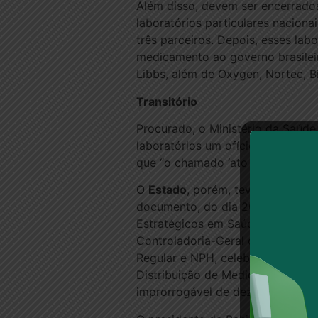
Além disso, devem ser encerrados
laboratórios particulares naciona
três parceiros. Depois, esses la
medicamento ao governo brasileiro
Libbs, além de Oxygen, Nortec, Bi
Transitório
Procurado, o Ministério da Saúd
laboratórios um ofício que solici
que “o chamado ‘ato de suspensão
O
Estado
, porém, teve acesso a 
documento, do dia 26 de junho, é
Estratégicos em Saúde. a Bahiaf
Controladoria-Geral da União, “
Regular e NPH, celebrada com a 
Distribuição de Medicamentos e s
improrrogável de dez dias úteis”.