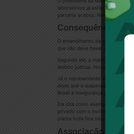
O presidente da Bahiafarma e da A
laboratórios já estão tratando a
parceria acabou. Nunca os labora
Consequências
O entendimento da associação de 
que não deve haver interrupção 
Segundo ele, a maior parte prete
âmbito judicial. Nossa linha deve 
Já o representante de um laborat
disse que a suspensão das parcer
Brasil à insegurança jurídica.
Ele cita como exemplo uma planta
privado com o Instituto Butantã 
planta toda fica obsoleta. Toda 
Associação fala em