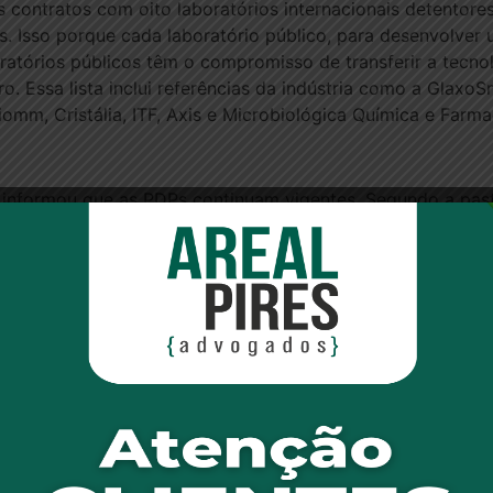
 contratos com oito laboratórios internacionais detentore
is. Isso porque cada laboratório público, para desenvolve
boratórios públicos têm o compromisso de transferir a tecn
. Essa lista inclui referências da indústria como a GlaxoSm
omm, Cristália, ITF, Axis e Microbiológica Química e Farma
e informou que as PDPs continuam vigentes. Segundo a pas
ta “manifestação formal sobre a situação de cada parceria”
” é por um período transitório”, enquanto ocorre “coleta d
um dos ofícios em que o ministério é categórico ao informa
 assinado por Denizar Vianna Araujo, secretário de Ciência
arma é informada que, com base em um parecer da Advogac
comunicamos a suspensão da referida PDP do produto Ins
Fundação Baiana de Pesquisa Científica e Desenvolvimento
olicitamos manifestação formal da instituição pública quan