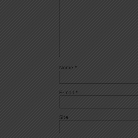
Nome
*
E-mail
*
Site