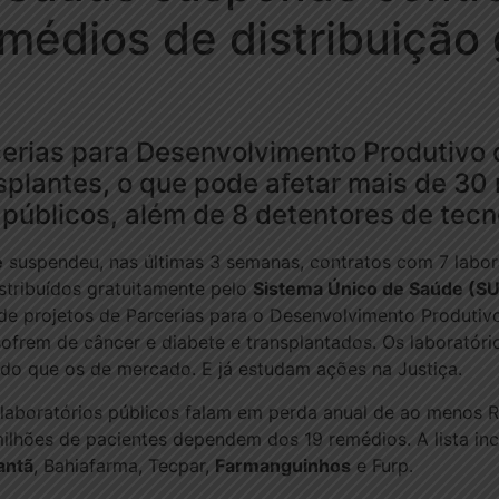
emédios de distribuição 
erias para Desenvolvimento Produtivo
splantes, o que pode afetar mais de 30
s públicos, além de 8 detentores de tec
e
suspendeu, nas últimas 3 semanas, contratos com 7 labora
tribuídos gratuitamente pelo
Sistema Único de Saúde (S
e projetos de Parcerias para o Desenvolvimento Produtivo
ofrem de câncer e diabete e transplantados. Os laboratór
o que os de mercado. E já estudam ações na Justiça.
aboratórios públicos falam em perda anual de ao menos R$ 
lhões de pacientes dependem dos 19 remédios. A lista incl
antã
, Bahiafarma, Tecpar,
Farmanguinhos
e Furp.