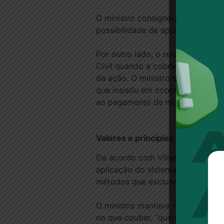
O ministro consignou que, no cas
possibilidade de aplicação do ar
Por outro lado, o relator destac
Civil quando a cobrança se dá p
da ação. O ministro entendeu ser
que insistiu em cobrar dívida j
ao pagamento de multa por litig
Valores e ​​​princípios
De acordo com Villas Bôas Cueva,
aplicação do sistema jurídico de
métodos que excluam normas mais 
O ministro manteve o direito do
no que couber, “quando a regra 