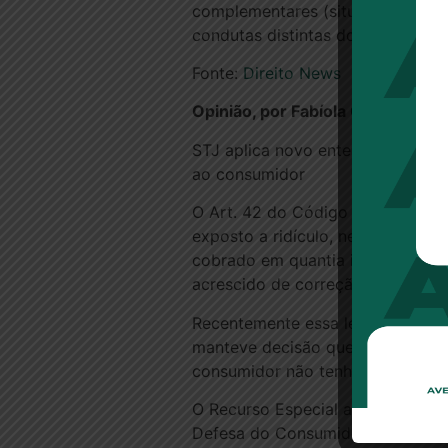
complementares (situação dos au
condutas distintas dos credores”.
Fonte:
Direito News
Opinião, por Fabíola Cunha, adv
STJ aplica novo entendimento sob
ao consumidor
O Art. 42 do Código de Defesa d
exposto a ridículo, nem será su
cobrado em quantia indevida tem 
acrescido de correção monetária e
Recentemente essa letra de lei g
manteve decisão que condenou um
consumidor não tenha chegado a
O Recurso Especial ao STJ foi i
Defesa do Consumidor prevê a de