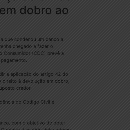
 em dobro ao
ncia que condenou um banco a
tenha chegado a fazer o
do Consumidor (CDC) prevê a
o pagamento.
ir a aplicação do artigo 42 do
 direito à devolução em dobro,
uposto credor.
dência do Código Civil é
nco, com o objetivo de obter
 O débito discutido tinha origem