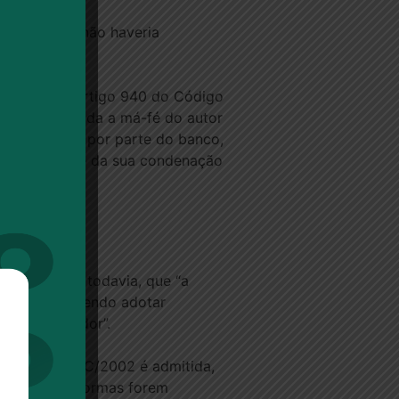
, portanto, não haveria
aplicação do artigo 940 do Código
fica comprovada a má-fé do autor
 houve má-fé por parte do banco,
xecutividade e da sua condenação
. Ressaltou, todavia, que “a
nais, não podendo adotar
, o consumidor”.
licação do CC/2002 é admitida,
o quando as normas forem