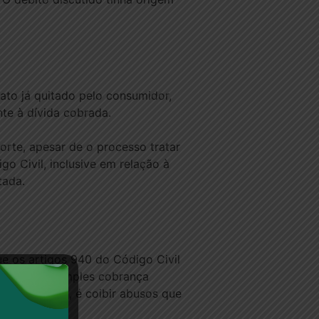
ato já quitado pelo consumidor,
te à dívida cobrada.
orte, apesar de o processo tratar
o Civil, inclusive em relação à
tada.
ue os artigos 940 do Código Civil
não pune a simples cobrança
ivo, afirmou, é coibir abusos que