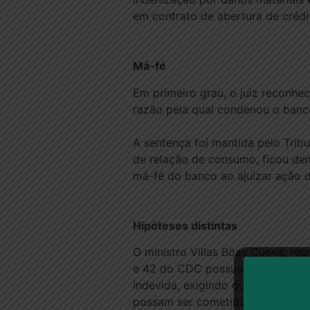
em contrato de abertura de crédit
Má​​​-fé
Em primeiro grau, o juiz reconhe
razão pela qual condenou o banco
A sentença foi mantida pelo Trib
de relação de consumo, ficou dem
má-fé do banco ao ajuizar ação de
Hipóteses disti​​​ntas
O ministro Villas Bôas Cueva, rel
e 42 do CDC possuem hipóteses d
indevida, exigindo que o consumi
possam ser cometidos pelo credor