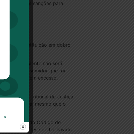
 do CC preveem sanções para
direito a restituição em dobro
idor inadimplente não será
em como o consumidor que for
 do que pagou em excesso,
do Superior Tribunal de Justiça
ida já quitada, mesmo que o
e o artigo 42 do Código de
enas na hipótese de ter havido