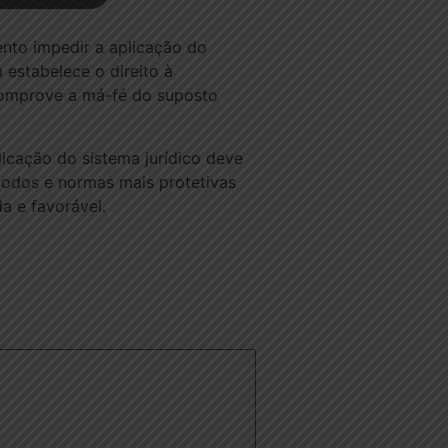
nto impedir a aplicação do
estabelece o direito à
comprove a má-fé do suposto
licação do sistema jurídico deve
todos e normas mais protetivas
 e favorável.