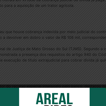
o para a aquisição de um trator agrícola.
ceu que houve cobrança indevida por meio judicial do contr
 a devolver em dobro o valor de R$ 108 mil, corresponden
unal de Justiça de Mato Grosso do Sul (TJMS). Segundo a c
onstrada a presença dos requisitos do artigo 940 do Códig
 execução de título extrajudicial para cobrar dívida já qui
ator do recurso especial interposto pelo banco, destacou q
e aplicação diferentes. Segundo o ministro, o artigo 42 
dor tenha realizado o pagamento do valor indevido. O objet
 no exercício de seu direito de cobrança.