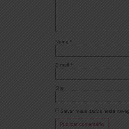
Nome
*
E-mail
*
Site
Salvar meus dados neste naveg