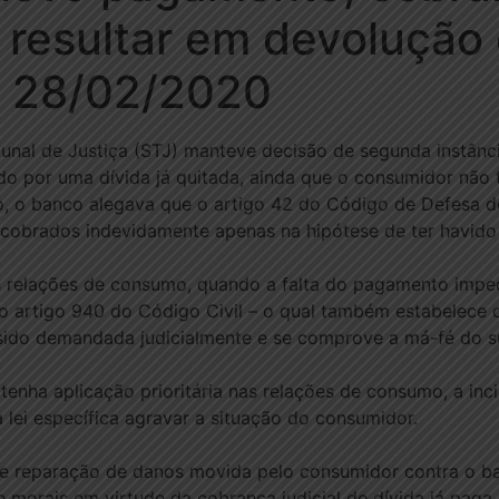
 resultar em devolução
– 28/02/2020
ibunal de Justiça (STJ) manteve decisão de segunda instâ
o por uma dívida já quitada, ainda que o consumidor não 
, o banco alegava que o artigo 42 do Código de Defesa 
cobrados indevidamente apenas na hipótese de ter havid
s relações de consumo, quando a falta do pagamento imped
 artigo 940 do Código Civil – o qual também estabelece o
 sido demandada judicialmente e se comprove a má-fé do s
enha aplicação prioritária nas relações de consumo, a inci
 lei específica agravar a situação do consumidor.
e reparação de danos movida pelo consumidor contra o ba
 morais em virtude da cobrança judicial de dívida já paga.