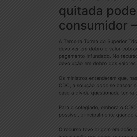
quitada pode
consumidor 
A Terceira Turma do Superior Tr
devolver em dobro o valor cobrad
pagamento infundado. No recurso
devolução em dobro dos valores 
Os ministros entenderam que, na
CDC, a solução pode se basear no
caso a dívida questionada tenha
Para o colegiado, embora o CDC t
possível, principalmente quando a
O recurso teve origem em ação d
indenização por danos materiais e