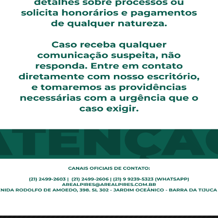
tos), pois os artigos 42, parágrafo único, do CDC e 940
ogada da Areal Pires Advogados
re cobrança de dívida já quitada sem novo pagamento e o 
o Consumidor ensina que na cobrança de débitos o consum
bmetido a qualquer tipo de constrangimento ou ameaça, b
direito à repetição do indébito, por valor igual ao dobro
 juros legais, salvo hipótese de engano justificável.
anhou um novo desdobramento, posto que a Terceira Turma 
 banco a devolver em dobro o valor cobrado por uma dív
 fazer o pagamento infundado.
nterposto pelo banco, no qual seus advogados alegavam qu
volução em dobro dos valores cobrados indevidamente ap