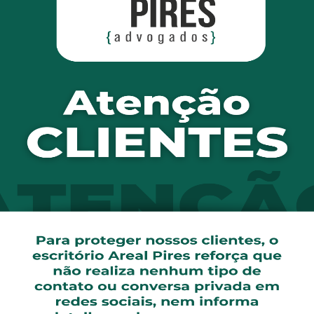
o dos autos, o valor questionado não foi pago duas vezes e
tigo 42 do CDC.
ou a jurisprudência do STJ no sentido da possibilidade de 
or meio judicial – mesmo sem ter havido o pagamento – e 
 essa a hipótese dos autos, visto que o TJMS concluiu que
á quitada, mesmo após a apresentação de exceção de pré-e
ância de má-fé em embargos à execução.
 a aplicação do CDC é prioritária nas relações de consumo
ve ser convergente com os valores e princípios constitucio
protetivas ao sujeito que se pretende proteger – no caso
 consumidor ao recebimento em dobro, concluindo que a ap
não contrariar o sistema estabelecido pelo CDC, sobretud