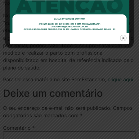
fazer o parto pelo plano de saúde.
No comunicado, o CFM informou ainda que o parecer
“cumpre papel orientador ao indicar comportamentos
éticos para evitar transtornos futuros”, salientando que
a gestante, ao não escolher por esse acompanhamento
presencial, poderá fazer todo o seu pré-natal com um
médico e realizar o parto com profissional
disponibilizado em hospital de referência indicado pelo
plano de saúde.
Para ler essa matéria no site BemEstar.com,
clique aqui
Deixe um comentário
O seu endereço de e-mail não será publicado.
Campos
obrigatórios são marcados com
*
Comentário
*