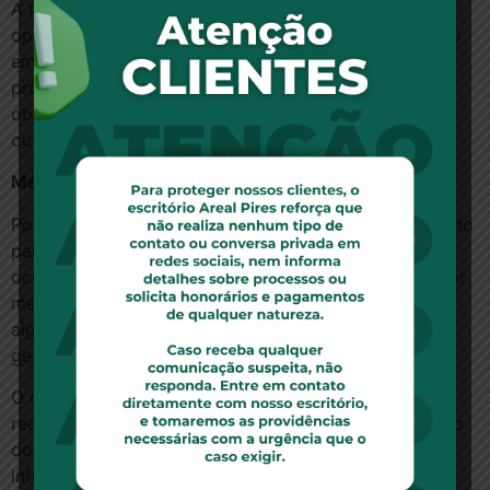
A representante da ANS informou, ainda, que as
operadoras de planos de saúde poderão ser multadas
em até R$ 100 mil caso seja constatado que o
profissional contratado faça a cobrança indevida. O
objetivo é evitar que essa prática se espalhe para
outras especialidades.
Médicos não querem criar problemas, informa CFM
Por meio de nota, o CFM informou que a divulgação do
parecer sobre a cobrança de honorários extras só
ocorreu após consulta feita à ANS. E os médicos – por
meio de suas entidades de representação – de forma
alguma pretendem penalizar ou criar problemas às
gestantes.
O conselho afirma também que o documento
recomenda a discussão sobre o assunto logo no início
do processo de pré-natal, quando o profissional
informará à paciente sua disponibilidade ou não para