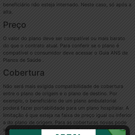
beneficiário não esteja internado. Neste caso, só após a
alta.
Preço
O valor do plano deve ser compatível ou mais barato
do que o contrato atual. Para conferir se o plano é
compatível o consumidor deve acessar o Guia ANS de
Planos de Saúde .
Cobertura
Não será mais exigida compatibilidade de cobertura
entre o plano de origem e o plano de destino. Por
exemplo, o beneficiário de um plano ambulatorial
poderá fazer portabilidade para um plano hospitalar. A
limitação é que esteja na faixa de preço igual ou inferior
a do plano de origem. Para as coberturas novas pode
ser necessário cobrir carência . O prazo é limitado a