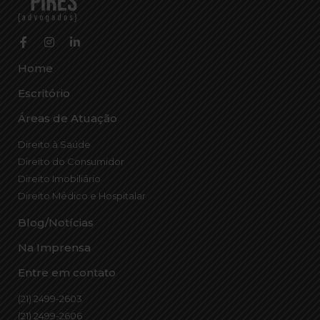
Home
Escritório
Áreas de Atuação
Direito à Saúde
Direito do Consumidor
Direito Imobiliário
Direito Médico e Hospitalar
Blog/Notícias
Na Imprensa
Entre em contato
(21) 2499-2603
(21) 2499-2606