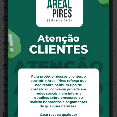
300 dias para parto e a 180 para as demais coberturas
não previstas (como internação ou exame).
Operadora
A operadora de destino tem dez dias para responder a
solicitação de portabilidade. Se não se manifestar
dentro desse prazo, considera-se que a troca foi feita.
A empresa não pode negar a portabilidade, a não ser
que os requisitos não sejam cumpridos.
Sem cobranças extras
Não pode haver cobrança de taxa para solicitação de
portabilidade de carências. O preço do plano também
não pode ser diferente para quem quer ingressar via
portabilidade. Nem nos casos em que o consumidor for
ingressar em contratos coletivos já firmados.
Idade não limita