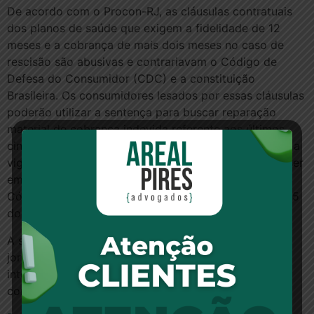
De acordo com o Procon-RJ, as cláusulas contratuais
dos planos de saúde que exigem a fidelidade de 12
meses e a cobrança de mais dois meses no caso de
rescisão são abusivas e contrariavam o Código de
Defesa do Consumidor (CDC) e a constituição
Brasileira. Os consumidores lesados por essas cláusulas
poderão utilizar a sentença para buscar reparação
material de cobrança indevida referente aos últimos
cinco anos, desde a data em que a RN n° 195 passou a
vigorar: julho de 2009. O valor da reparação deverá ser
em dobro com base no art. 42, parágrafo único, do
Código de Defesa do Consumidor (CDC) e no art. 205
do Código Civil.
A sentença também obriga a ANS a publicar em dois
jornais de grande circulação, em quatro dias
intercalados, comunicado informando aos
consumidores sobre a decisão judicial.