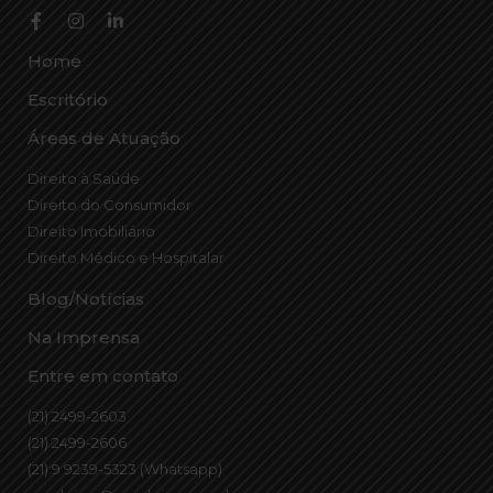
Home
Escritório
Áreas de Atuação
Direito à Saúde
Direito do Consumidor
Direito Imobiliário
Direito Médico e Hospitalar
Blog/Notícias
Na Imprensa
Entre em contato
(21) 2499-2603
(21) 2499-2606
(21) 9 9239-5323 (Whatsapp)