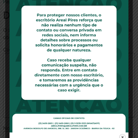
Para ler a notícia no site fmanha.com.br, clique aqui.
Deixe um comentário
O seu endereço de e-mail não será publicado.
Campos
obrigatórios são marcados com
*
Comentário
*
Nome
*