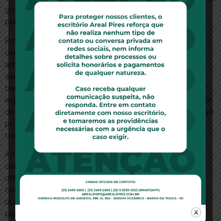
gira em torno da liberação do cultivo e produção da
planta no Brasil.
Em 2014, o Conselho Federal de Medicina autorizou o
uso compassivo do canabidiol para crianças e
adolescentes com epilepsias refratárias. No ano
seguinte, a Anvisa determinou que medicamentos à
base de canabidiol podem ser prescritos por qualquer
especialidade médica e para qualquer doença, também
de modo compassivo. Isso quer dizer que o remédio só
pode ser indicado após o paciente ter tentado outros
tratamentos que não surtiram efeito positivo.
Ainda assim a utilização da substância ainda levanta
certas controvérsias, uma vez que precisa ser
disponibilizada pelo Poder Público, que nem sempre
consegue atender à demanda. Por isso, muito se
questiona sobre a possibilidade do cultivo doméstico,
para viabilizaro acesso mais fácil ao fármaco.