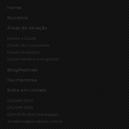
Home
Escritório
Áreas de Atuação
Direito à Saúde
Direito do Consumidor
Direito Imobiliário
Direito Médico e Hospitalar
Blog/Notícias
Na Imprensa
Entre em contato
(21) 2499-2603
(21) 2499-2606
(21) 9 9239-5323 (Whatsapp)
arealpires@arealpires.com.br