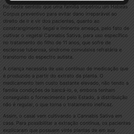
Foi neste sentido que uma família impetrou um Habeas
Corpus preventivo para evitar dano irreparável ao
direito de ir e vir dos pacientes, quanto ao
constrangimento ilegal e iminente ameaça, pelo fato de
cultivar o vegetal Cannabis Sativa, para uso específico
no tratamento do filho de 11 anos, que sofre de
esclerose tuberosa, síndrome convulsiva refratária e
transtorno do espectro autista.
A criança necessita de uso contínuo de medicação que
é produzido a partir do extrato da planta. O
medicamento tem custo bastante elevado, não tendo a
família condições de bancá-lo, e, embora tenham
conseguido o fornecimento pelo Estado, a distribuição
não é regular, o que torna o tratamento ineficaz.
Assim, o casal vem cultivando a Cannabis Sativa em
casa. Para possibilitar a extração contínua, os pacientes
explicaram que possuem vinte plantas de em sua