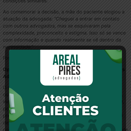
condições similares.”
Ao comemorar a decisão, a mãe do paciente elogiou a
atuação da advogada:
“Cheguei a entrar em contato
com outros advogados, mas se esquivaram pela
complexidade, preconceito e estigma. Isso só se vence
com informação e quando realmente se vê dentro da
necessidade.”
Fonte:
Migalhas
Opinião, Por Daiane Aragão, advogada. Da Areal Pires
Advogados
O uso medicinal da maconha é um tema que, vez ou
outra, volta a ser discutido por governantes, médicos,
indústrias e pacientes. Remédios à base de
canabidiol
,
por exemplo, podem ser importados mediante
prescrição médica e autorização da Agência Nacional
de Vigilância Sanitária (
Anvisa
). Mas, devido ao alto
custo, demora e burocracia para consegui-los, o debate