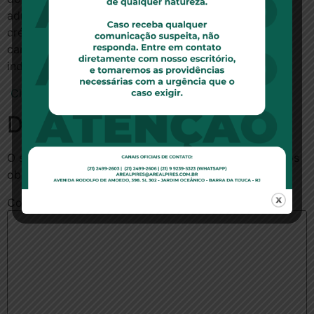
administração e cobrança de faturas do cartão de
crédito é o Credicard. Ressaltou que ficou
caracterizado o dano moral, sendo devida a
indenização.
Clique aqui para ler a notícia no site do TJCE
Deixe um comentário
O seu endereço de e-mail não será publicado.
Campos
obrigatórios são marcados com
*
Comentário
*