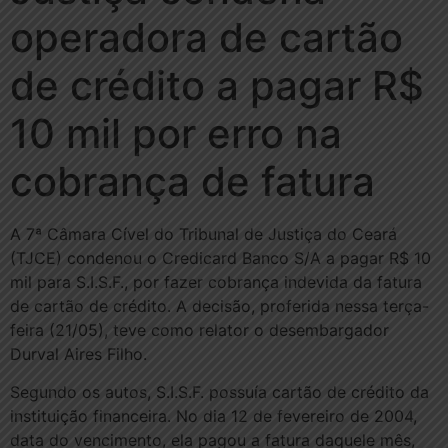
operadora de cartão
de crédito a pagar R$
10 mil por erro na
cobrança de fatura
A 7ª Câmara Cível do Tribunal de Justiça do Ceará
(TJCE) condenou o Credicard Banco S/A a pagar R$ 10
mil para S.I.S.F., por fazer cobrança indevida da fatura
de cartão de crédito. A decisão, proferida nessa terça-
feira (21/05), teve como relator o desembargador
Durval Aires Filho.
Segundo os autos, S.I.S.F. possuía cartão de crédito da
instituição financeira. No dia 12 de fevereiro de 2004,
data do vencimento, ela pagou a fatura daquele mês,