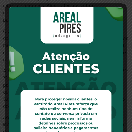
morais e materiais. Alegou ter passado por
constrangimento, mesmo diante da comprovação do
pagamento.
O Juízo da 17ª Vara Cível de Fortaleza reconheceu os
danos morais e determinou o pagamento de 50 salários
mínimos. O entendimento foi o de que a empresa agiu
com negligência, afetando o crédito da cliente perante
o comércio. O dano material não ficou comprovado.
A operadora de cartões interpôs apelação (nº 0770981-
71.2000.8.06.0001) no TJCE. Alegou ilegitimidade
passiva, justificando que o cartão de crédito em
questão foi emitido e administrado por outro banco.
S.I.S.F. também interpôs recurso, pedindo a majoração
do valor indenizatório.
Ao julgar o recurso, 7ª Câmara Cível reduziu a
indenização por danos morais para R$ 10 mil. O relator
do processo, considerou que o responsável pela