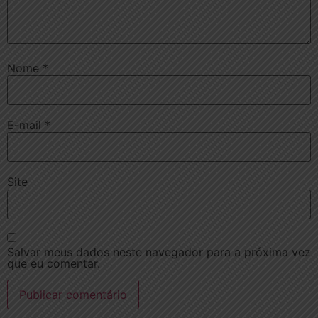
Nome
*
E-mail
*
Site
Salvar meus dados neste navegador para a próxima vez
que eu comentar.