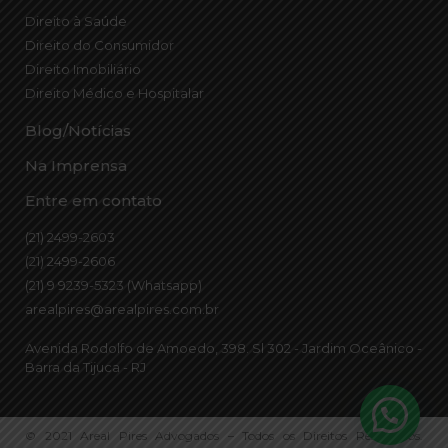
Direito à Saúde
Direito do Consumidor
Direito Imobiliário
Direito Médico e Hospitalar
Blog/Notícias
Na Imprensa
Entre em contato
(21) 2499-2603
(21) 2499-2606
(21) 9 9239-5323 (Whatsapp)
arealpires@arealpires.com.br
Avenida Rodolfo de Amoedo, 398. Sl 302 - Jardim Oceânico -
Barra da Tijuca - RJ
© 2021 Areal Pires Advogados – Todos os Direitos Reservados.