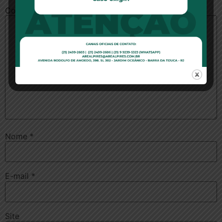
Comentário
*
Nome
*
E-mail
*
Site