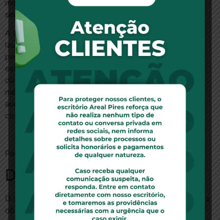
minorada a dor de uma mãe que buscou pela vida de
seu filho sem qualquer resposta positiva do Estado”.
A relatora ressaltou que, independentemente dos
laudos do INSS, o fato de o instituto ser contrário a
pedido enfático do médico do Município fez com que
este assumisse o risco pelo ocorrido. Para Marga, na
dúvida entre os pareceres contrários e o parecer
médico, a opção deveria ter sido por aquele que
aumentaria as chances de uma gravidez exitosa ou o
conforto de uma mulher grávida em risco.
Para ler a notícia no site www.aasp.org.br, clique aqui.
Deixe um comentário
O seu endereço de e-mail não será publicado.
Campos
obrigatórios são marcados com
*