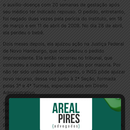
o auxílio-doença com 20 semanas de gestação após
seu médico ter indicado repouso. O pedido, entretanto,
foi negado duas vezes pela perícia do instituto, em 18
de março e em 11 de abril de 2008. No dia 28 de abril,
ela perdeu o bebê.
Dois meses depois, ela ajuizou ação na Justiça Federal
de Novo Hamburgo, que considerou o pedido
improcedente. Ela então recorreu no tribunal, que
concedeu a indenização em votação por maioria. Por
não ter sido unânime o julgamento, o INSS pôde ajuizar
novo recurso, dessa vez junto à 2ª Seção, formada
pelas 3ª e 4ª Turmas, especializadas em Direito
Administrativo.
Segundo a relatora do acórdão, desembargadora
federal Marga Inge Barth Tessler, “mesmo que o dano
não pudesse ter sido evitado, o que jamais se saberá,
poderia ter sido minorado seu resultado ou, ao menos,