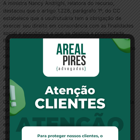
A ministra Nancy Andrighi, relatora do recurso,
destacou que o artigo 1.228, parágrafo 1º, do CC
estabelece que a usufrutuária tem a obrigação de
exercer seu direito em consonância com as finalidades
social e econômica a que se destina a propriedade.
Para assegurar que seja cumprida essa função, o
Código Civil de 2002 instituiu o não uso da coisa como
causa extintiva do usufruto.
Prazo
A relatora observa que o legislador não estipulou o
prazo mínimo a ser observado para a hipótese
discutida no recurso, ou seja, o não uso do bem.
Contudo, apontou que a doutrina tem se inclinado pela
aplicação do prazo de dez anos, baseada na regra
geral de prescrição do artigo 205 do Código Civil ou
empregando, por analogia, o prazo previsto para
extinção de servidões pelo mesmo motivo. Essa
posição foi adotada no acórdão recorrido.