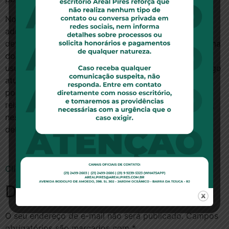
No entanto, segundo Nancy Andrighi, não é possível
admitir que sejam aplicados prazos prescricionais,
devido a dois pontos cruciais. Primeiro porque a norma
do Código Civil de 1916, que previa a extinção do
usufruto pela prescrição, não foi reeditada pelo Código
atual, encontrando-se, portanto, revogada. Segundo
porque o usufruto – direito real – não prescreve. A
relatora entende que “a ausência de prazo específico,
nesse contexto, deve ser interpretada como opção
deliberada do legislador, e não como lacuna da lei”.
Clique aqui para ler a notícia no site do STJ
Deixe um comentário
O seu endereço de e-mail não será publicado.
Campos
obrigatórios são marcados com
*