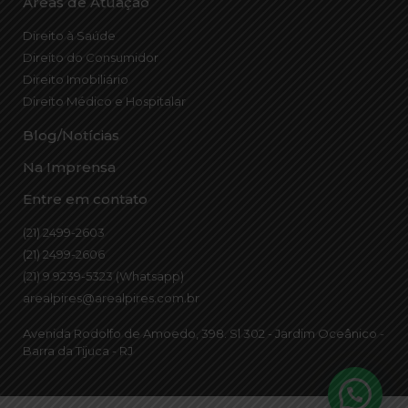
Áreas de Atuação
Direito à Saúde
Direito do Consumidor
Direito Imobiliário
Direito Médico e Hospitalar
Blog/Notícias
Na Imprensa
Entre em contato
(21) 2499-2603
(21) 2499-2606
(21) 9 9239-5323 (Whatsapp)
arealpires@arealpires.com.br
Avenida Rodolfo de Amoedo, 398. Sl 302 - Jardim Oceânico -
Barra da Tijuca - RJ