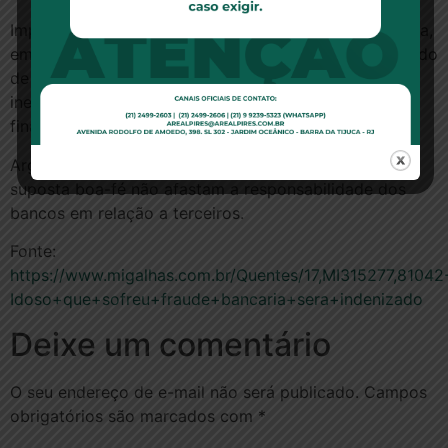
Importante ressaltar que o Superior Tribunal de Justiça,
em reiteradas decisões, firmou entendimento no sentido
de que as fraudes bancárias fazem parte dos riscos
inerentes e previsíveis dos negócios das instituições
financeiras.
Argumentos como a sofisticação das fraudes ou a
suposta boa-fé não afastam a responsabilidade dos
bancos em relação a terceiros.
Fonte:
https://www.migalhas.com.br/Quentes/17,MI315277,81042
Idoso+que+sofreu+fraude+bancaria+sera+indenizado
Deixe um comentário
O seu endereço de e-mail não será publicado.
Campos
obrigatórios são marcados com
*