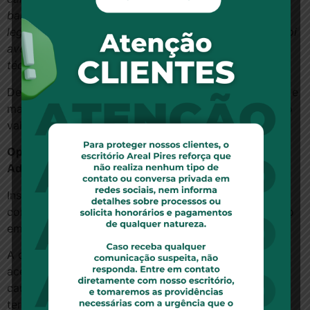
banco não nega tais fatos, centrando sua defesa na
legitimidade da contratação, a qual, reforce-se, não foi
avençada pelo autor, conforme conclusão de perícia
técnica.”
Dessa forma, negou provimento ao recurso do banco e
majorou os honorários advocatícios para 20% sobre o
valor da condenação.
Opinião, por Regina Silva, advogada da Areal Pires
Advogados
Instituição Financeira terá que pagar R$ 10 mil a um
correntista por ter efetuado descontos de empréstimo
em sua aposentadoria.
A decisão da 22ª câmara de Direito Privado do TJ/SP
acertadamente pontuou que o banco não agiu com a
cautela necessária para evitar a atuação de suposto
terceiro estelionatário.