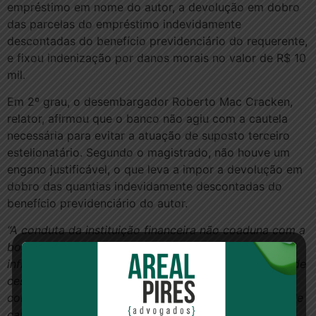
empréstimo em nome do autor, a devolução em dobro
das parcelas do empréstimo indevidamente
descontadas do benefício previdenciário do requerente,
e fixou indenização por danos morais no valor de R$ 10
mil.
Em 2º grau, o desembargador Roberto Mac Cracken,
relator, afirmou que o banco não agiu com a cautela
necessária para evitar a atuação de suposto terceiro
estelionatário. Segundo o magistrado, não houve um
engano justificável, o que leva a impor a devolução em
dobro das quantias indevidamente descontadas do
benefício previdenciário do autor.
“A conduta da instituição financeira não coaduna com a
boa-fé, considerando as tentativas extrajudiciais
infrutíferas impetradas pelo requerente, com escopo de
cessar o desconto de parcelas de empréstimo não
contraído, inclusive encaminhando missiva por meio de
carta com aviso de recebimento. Em contestação, o