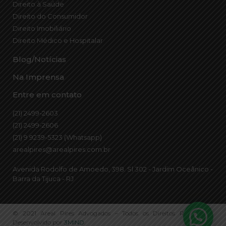
Direito à Saúde
Direito do Consumidor
Direito Imobiliário
Direito Médico e Hospitalar
Blog/Notícias
Na Imprensa
Entre em contato
(21) 2499-2603
(21) 2499-2606
(21) 9 9239-5323 (Whatsapp)
arealpires@arealpires.com.br
Avenida Rodolfo de Amoedo, 398. Sl 302 - Jardim Oceânico -
Barra da Tijuca - RJ
© 2021 Areal Pires Advogados – Todos os Direitos Reservados.
Desenvolvido por
3MIND
.