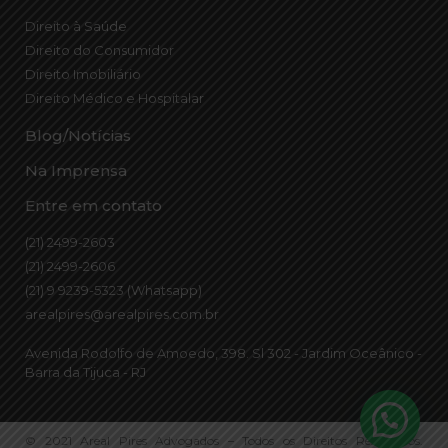
Direito à Saúde
Direito do Consumidor
Direito Imobiliário
Direito Médico e Hospitalar
Blog/Notícias
Na Imprensa
Entre em contato
(21) 2499-2603
(21) 2499-2606
(21) 9 9239-5323 (Whatsapp)
arealpires@arealpires.com.br
Avenida Rodolfo de Amoedo, 398. Sl 302 - Jardim Oceânico -
Barra da Tijuca - RJ
© 2021 Areal Pires Advogados – Todos os Direitos Reservados.