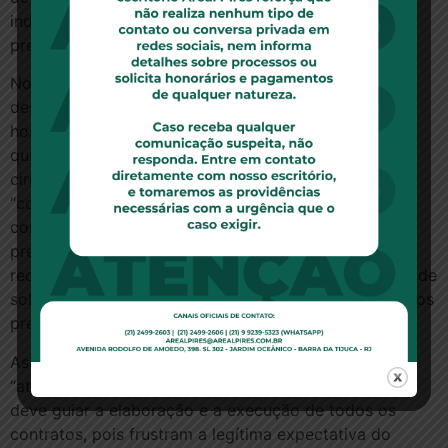
indevidas de tratamentos médico-hospitalares em
prejuízo do consumidor”, explicou a relatora.
No caso, porém, a paciente foi surpreendida com o
descredenciamento irregular e com a negativa do
hospital em prosseguir com as sessões de
quimioterapia prescritas pelo médico. Essas
circunstâncias, afirmou Nancy Andrighi, revelam
“comportamento abusivo do hospital” ao impedir a
continuidade do tratamento, o que implica defeito na
prestação do serviço à consumidora. Assim, como
reconhecido pelo TJSP, configura-se a responsabilidade
solidária com a operadora do plano pela reparação dos
prejuízos.
As condutas das duas empresas, segundo a ministra,
“atentam contra o princípio da boa-fé objetiva, que
deve guiar a elaboração e a execução de todos os
contratos, pois frustram a legítima expectativa do