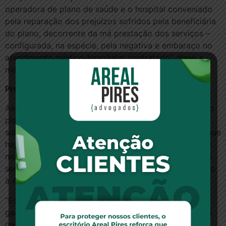
operadora de plano de saúde e o hospital conveniado
pela reparação dos prejuízos sofridos pela beneficiária
do plano, decorrente da má prestação dos serviços –
configurada, na espécie, pela negativa e embaraço no
atendimento médico-hospitalar contratado”, disse a
ministra.
Proteção ao consumidor
Ao analisar os recursos do hospital e da operadora do
plano, a ministra Nancy Andrighi disse que a
substituição da rede credenciada é permitida desde que
haja notificação dos consumidores com antecedência
mínima de 30 dias, contratação de novo prestador de
serviço equivalente ao descredenciado e comunicação
à Agência Nacional de Saúde Suplementar (ANS).
“Esses requisitos estabelecidos por lei servem para
garantir a adequada e eficiente prestação de serviços
de saúde, de modo a evitar surpresas e interrupções