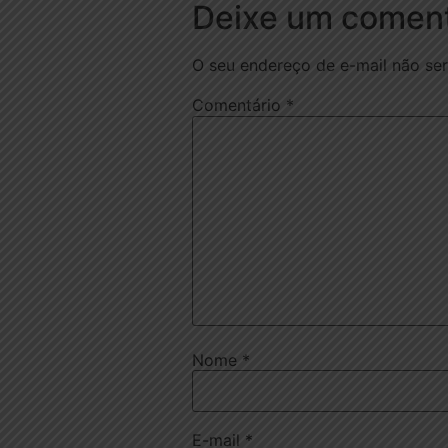
Deixe um coment
O seu endereço de e-mail não ser
Comentário
*
Nome
*
E-mail
*