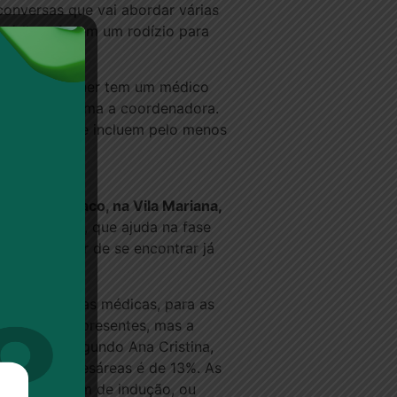
conversas que vai abordar várias
 médicas fazem um rodízio para
 de que a mulher tem um médico
ir isso”, afirma a coordenadora.
inatologia, que incluem pelo menos
Hospital Sepaco, na Vila Mariana,
ar sua doula, que ajuda na fase
ão ou combinar de se encontrar já
natural, e nas médicas, para as
poníveis e presentes, mas a
 natural. Segundo Ana Cristina,
a atual de cesáreas é de 13%. As
que precisaram de indução, ou