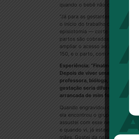
quando o bebê não desce pela ba
“Já para as gestantes com cansaç
o início do trabalho de parto, se
episiotomia — corte do períneo n
partos são cobrados. “Os preços
ampliar o acesso ao parto humani
150, e o parto, com médico obstet
Experiência: “Finalmente, o part
Depois de viver uma experiência 
professora, bióloga, consultora 
gestação seria diferente. “Na ép
arrancada de mim fora de seu tem
Quando engravidou do caçula, ela
ela encontrou o grupo Coletivo N
assustei com esse negócio de que
e quando vi, já estava indicando 
mães. Gostei da naturalidade que