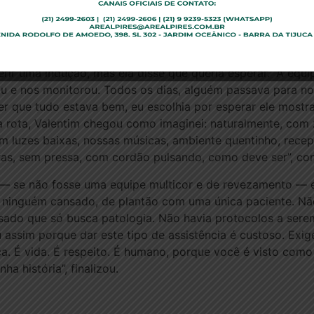
icas que se apresentaram, normais, e não em um pedestal.
es de mim, os mesmos paradigmas que eu”, diz.
e bolsa precoce a levou ao hospital para iniciar os proc
rir uma indução, mas ela disse que queria esperar. “A eq
ou e nos monitorou. Todos os dias, alguém passava para no
er que tudo estava bem, eu escolhia por esperar ele mostra
a rota, Valentim chegou como imaginei: naturalmente, com 
m luzes baixas, nossas músicas, ambiente quentinho, recep
as, sem pressa, com cordão pulsando, como deve ser”, con
— se não fosse uma equipe multicor e de revezamento — eu
 ninguém cansado, de plantão com uma única paciente. Não 
esado que só busca patologia. Não havia protocolos a ser
u assim porque dar este tipo de assistência é custoso. Exi
a. É vida. É respeito. É humano, porque você é visto com
ha história”, finalizou.