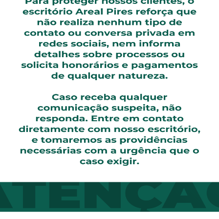
cia”, completa.
o e/ou dor excessiva, indicamos analgesia, lembrando que 
 for necessário”, afirma. Outra conquista que a equipe divu
a hora da saída do bebê—, que é menor que 1%. No Coletiv
 são acessíveis para quem tem planos de saúde, assim co
zado para o maior número possível de famílias”, afirma. A
ra e obstetriz, a partir de R$ 4.800.
o normal”
de parto “frustrada”, em que foi levada a fazer uma cesa
em aleitamento materno e mãe de dois, Lívia Polichiso, 33
oca, eu me culpava. Catherine chorava muito e eu pensava:
po. É pela forma que foi recebida'”, lembra.
 passou a buscar profissionais que entendessem e prioriza
ascer. “Me encantei com a forma que falavam, firme. Apro
 não saberia quem me atenderia no dia do parto. Até que v
o Coletivo a todas as grávidas que eu via”, completa. “Gost
 levavam a gestação. Gostei das poucas intervenções, sem