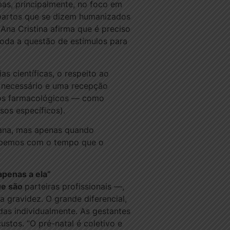
mas, principalmente, no foco em
 partos que se dizem humanizados
Ana Cristina afirma que é preciso
toda a questão de estímulos para
as científicas, o respeito ao
 necessário e uma recepção
dos farmacológicos — como
sos específicos).
iana, mas apenas quando
cebemos com o tempo que o
apenas a ela”
ue são
parteiras profissionais —,
gravidez. O grande diferencial,
das individualmente. As gestantes
stos. “O pré-natal é coletivo e