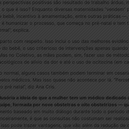
 perspectivas positivas são resultado de trabalho árduo, 
, o que é isso? Enquanto diversas maternidades “vendem”
bebê, incentivo à amamentação, entre outras práticas —, 
o é humanizar o processo, que começa no pré-natal e tem 
mal”, explica.
parto com respeito. Isso inclui o uso das melhores evidênci
 do bebê, o uso criterioso de intervenções apenas quando
 Mas no Coletivo, as mães podem, sim, fazer uso de méto
cológicos de alívio da dor e até o uso de ocitocina (em ca
rto normal, alguns casos também podem terminar em cesar
 pelos médicos. Mas isso quase não acontece por lá. “Per
pré natal”, diz Ana Cris.
ilusória a ideia de que a mulher tem um médico dedicado 
quipe, formada por nove obstetras e oito obstetrizes — q
to baseado em muito diálogo durante todo o período da 
anceiramente, é que as consultas não costumam ser realiza
isso pode trazer vantagens, que vão além da redução de cu