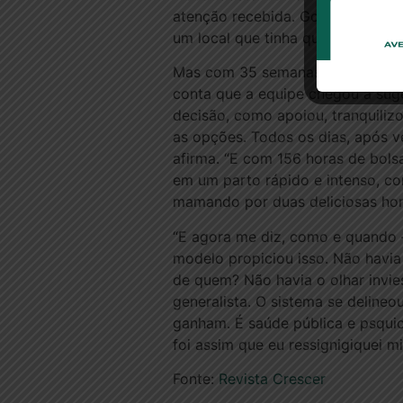
atenção recebida. Gostei das méd
um local que tinha quebrado, ant
Mas com 35 semanas, uma rotura d
conta que a equipe chegou a suge
decisão, como apoiou, tranquiliz
as opções. Todos os dias, após v
afirma. “E com 156 horas de bols
em um parto rápido e intenso, co
mamando por duas deliciosas hor
“E agora me diz, como e quando 
modelo propiciou isso. Não havia
de quem? Não havia o olhar invi
generalista. O sistema se delineo
ganham. É saúde pública e psquic
foi assim que eu ressignigiquei min
Fonte:
Revista Crescer