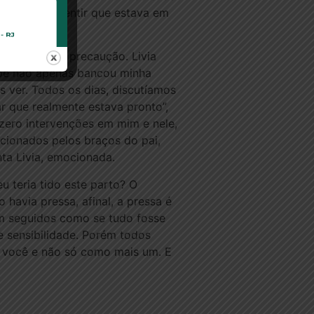
 Gostei de sentir que estava em
edimentos de precaução. Livia
uipe não apenas bancou minha
s ver. Todos os dias, discutíamos
r que realmente estava pronto”,
zero intervenções em mim e nele,
cionados pelos braços do pai,
ta Livia, emocionada.
 teria tido este parto? O
havia pressa, afinal, a pressa é
em seguidos como se tudo fosse
ge sensibilidade. Porém todos
o você e não só como mais um. E