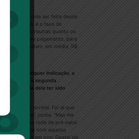
a analgesia pode ser feita desde
lga com orgulho é a taxa de
o, tanto as consultas quanto os
mo as formas de pagamento, para
s consultas custam, em média, R$
riana sem qualquer indicação, a
, decidiu que a segunda
 ‘É por conta dela ter sido
ssem o parto normal. Foi ai que
priada do tema”, conta. “Mas me
eio a primeira roda de pré-natal
ei da troca rica com aquelas
 procurar pelo em ovo. Gostei da