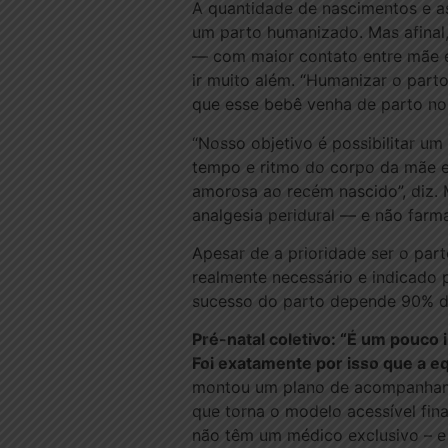
A quantidade de nascimentos e as
um parto humanizado. Mas afinal
— com maior contato entre mãe e 
ir muito além. “Humanizar o part
que esse bebê venha de parto nor
“Nosso objetivo é possibilitar um 
tempo e ritmo do corpo da mãe e
amorosa ao recém nascido”, diz.
analgesia peridural — e não farma
Apesar de a prioridade ser o pa
realmente necessário e indicado
sucesso do parto depende 90% do 
Pré-natal coletivo: “É um pouco 
Foi exatamente por isso que a e
montou um plano de acompanhamen
que torna o modelo acessível fin
não têm um médico exclusivo – e 