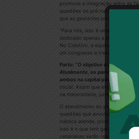
promove a integração entre as fa
questões de pré-natal, parto, pó
que as gestantes possam conhecer
“Para nós, isso é uma avanço na 
dedicado apenas a ela. É uma ilu
No Coletivo, a equipe passa por t
um congresso e treinamento práti
Parto: “O objetivo é ter o meno
Atualmente, os partos são realiza
ambos na capital paulista. “Qua
inicial. Assim que evolui, a obste
na maternidade, juntamente com a 
O atendimento ao parto é focado 
questões que envolvem procedime
médica atende, principalmente, o
isso é o que tem garantido uma a
cesarianas serão reservadas aos 