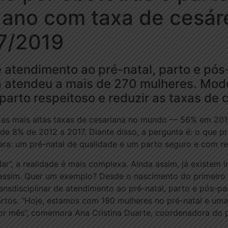
ano com taxa de cesár
7/2019
 atendimento ao pré-natal, parto e pó
já atendeu a mais de 270 mulheres. Mod
parto respeitoso e reduzir as taxas de 
m as mais altas taxas de cesariana no mundo — 56% em 2017
 8% de 2012 a 2017. Diante disso, a pergunta é: o que pre
lara: um pré-natal de qualidade e um parto seguro e com re
alar”, a realidade é mais complexa. Ainda assim, já existem
l assim. Quer um exemplo? Desde o nascimento do primeiro 
nsdisciplinar de atendimento ao pré-natal, parto e pós-p
artos. “Hoje, estamos com 180 mulheres no pré-natal e um
or mês”, comemora Ana Cristina Duarte, coordenadora do 