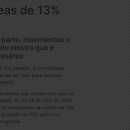
eas de 13%
s-parto, movimentou o
elo mostra que é
cesárea
. Em paralelo, a mortalidade
cisa ser feito para reverter
speito.
 iniciativas que comprovam que, na
bebê, no dia 14 de julho de 2018,
arto humanizado na cidade de São
a projeção de 500 partos no
programa.