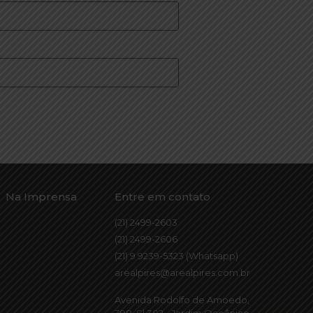
Na Imprensa
Entre em contato
(21) 2499-2603
(21) 2499-2606
(21) 9 9239-5323 (Whatsapp)
arealpires@arealpires.com.br
Avenida Rodolfo de Amoedo,