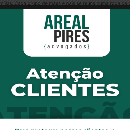
mílias. Cada grupo de mães e pais se reúne numa roda de 
s-parto e preparação para a maternidade. As obstetrizes e
 a maior parte da equipe ao longo do pré natal”, conta.
relação médico-gestante, pois é um pouco ilusória a ideia
são que traz segurança para a mulher e tentamos desconstru
reinamentos regulares anuais na área de obstetrícia e per
co das emergências obstétricas.
r número de intervenções com o mais nível de segurança”
dos em dois locais: no Hospital São Luiz, no Itaim, ou no 
ndo a mulher entra em
trabalho de parto, ela costuma cham
triz pode fazer uma visita em casa para verificar a dilataç
obstetra”, explica.
primariamente nas obstetrizes, para tudo o que é normal e 
ntos ou mudança de risco. Nesse modelo, ambas estão dis
 que foge do baixo risco ou alguma dificuldade no processo
lta taxa de partos normais dentro do programa. “Nossa tax
casos de indicação clínica, como gestantes de alto risco, 