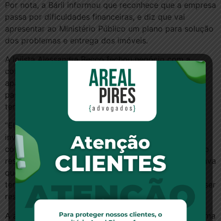
Por nota, a Báril informou que reconhece que a empresa
passa por dificuldades financeiras, e diz que vai
apresentar ao Ministério Público um plano para solução
dos problemas e entrega dos imóveis.
A lojista Alessandra Becco fechou negócio com a
construtora em 2016 e diz que os primeiros
apartamentos deveriam ter sido entregues no ano
passado, mas até agora nenhuma obra foi feita no
terreno, em Tramandaí.
“Eles nos procuraram dizendo que era um ótimo
investimento. Que teria tudo, piscina, área esportiva”,
conta. “A gente entrava em contato com eles, eles não
respondiam, às vezes o pessoal do financeiro informava
que as obras estavam atrasadas e que eles estavam
tentando uma parceria, mas que ia ser construído, ia ser
resolvido, e nada”, completa Alessandra.
A aposentada Clarice Fátima Fila também comprou uma