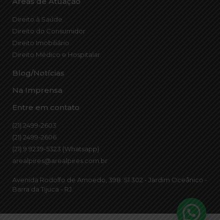
Áreas de Atuação
Direito à Saúde
Direito do Consumidor
Direito Imobiliário
Direito Médico e Hospitalar
Blog/Notícias
Na Imprensa
Entre em contato
(21) 2499-2603
(21) 2499-2606
(21) 9 9239-5323 (Whatsapp)
arealpires@arealpires.com.br
Avenida Rodolfo de Amoedo, 398. Sl 302 - Jardim Oceânico -
Barra da Tijuca - RJ