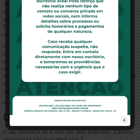
casa no condomínio em Tramandaí, e pagou o valor
total de R$ 200 mil. “Esse valor foi muito expressivo
para retirar porque tinha dinheiro de aposentadoria.
Então foi um ato de crueldade da empresa nos lesar
dessa forma”, diz.
O administrador Marcelo Serrat adquiriu uma casa em
um condomínio na praia de Xangri-Lá, mas o terreno
onde deveriam estar sendo feitas as obras, também
continua vazio. “O dinheiro está em algum lugar. É
muito dinheiro, são áreas vazias como esta, então onde
foi o dinheiro? Se está pago, onde está o dinheiro? É
isso que a gente quer uma resposta”, diz.
Fonte:
G1
Deixe um comentário
O seu endereço de e-mail não será publicado.
Campos
obrigatórios são marcados com
*