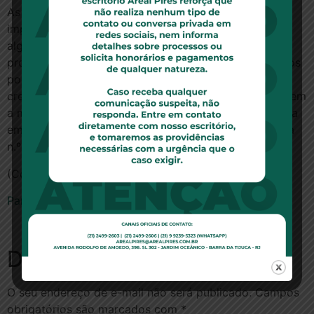
As três operadoras mais citadas mandaram notas à
imprensa. A Amil disse que ?não interfere, de maneira
alguma, na autonomia dos médicos e outros
profissionais de saúde?. A Intermédica afirmou que ?os
poucos médicos ginecologistas e obstetras
credenciados em seus consultórios próprios não sofrem
a menor interferência?. E a Sulamérica disse que ?atua
em linha com o que preconiza a Resolução Normativa
n.º 259?.
(Com Agência Estado)
Para ler esta notícia no site da veja, clique aqui.
Deixe um comentário
O seu endereço de e-mail não será publicado.
Campos
obrigatórios são marcados com
*