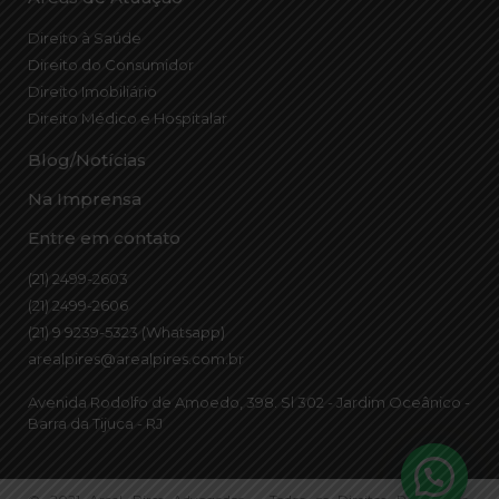
Direito à Saúde
Direito do Consumidor
Direito Imobiliário
Direito Médico e Hospitalar
Blog/Notícias
Na Imprensa
Entre em contato
(21) 2499-2603
(21) 2499-2606
(21) 9 9239-5323 (Whatsapp)
arealpires@arealpires.com.br
Avenida Rodolfo de Amoedo, 398. Sl 302 - Jardim Oceânico -
Barra da Tijuca - RJ