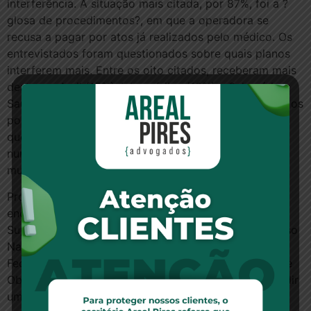
interferência. A situação mais citada, por 87%, foi a ?
glosa de procedimentos?, em que a operadora se
recusa a pagar por atos já realizados pelo médico. Os
entrevistados foram questionados sobre quais planos
interferem mais. Entre os oito citados, receberam mais
destaque Amil (15%), Intermédica (13%) e Sulamérica
Saúde (13%). Apesar de a pesquisa não ter abordado os
possíveis danos da interferência, os médicos contam
que a percepção é de que, a longo prazo, um atraso
num prognóstico pode levar a uma piora da saúde da
mulher.
Próximos passos — Os resultados da pesquisa serão
encaminhados para Agência Nacional de Saúde
Suplementar, Conselho Nacional de Justiça, Congresso
Nacional e Assembleia Legislativa do Estado. A
Federação Brasileira de Associações de Ginecologia e
Obstetrícia (Febrasgo) informou que pretende expandir
uma pesquisa nos mesmos moldes para todo o País.