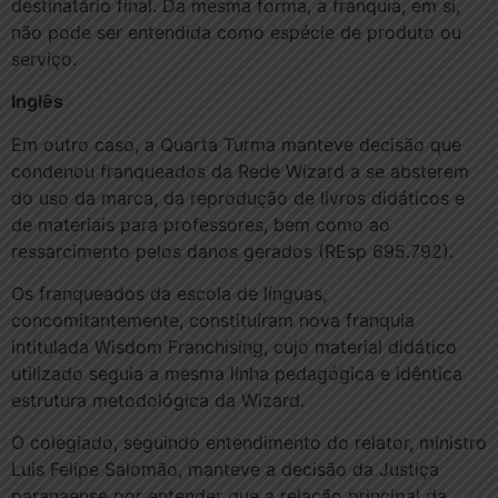
destinatário final. Da mesma forma, a franquia, em si,
não pode ser entendida como espécie de produto ou
serviço.
Inglês
Em outro caso, a Quarta Turma manteve decisão que
condenou franqueados da Rede Wizard a se absterem
do uso da marca, da reprodução de livros didáticos e
de materiais para professores, bem como ao
ressarcimento pelos danos gerados (REsp 695.792).
Os franqueados da escola de línguas,
concomitantemente, constituíram nova franquia
intitulada Wisdom Franchising, cujo material didático
utilizado seguia a mesma linha pedagógica e idêntica
estrutura metodológica da Wizard.
O colegiado, seguindo entendimento do relator, ministro
Luis Felipe Salomão, manteve a decisão da Justiça
paranaense por entender que a relação principal da