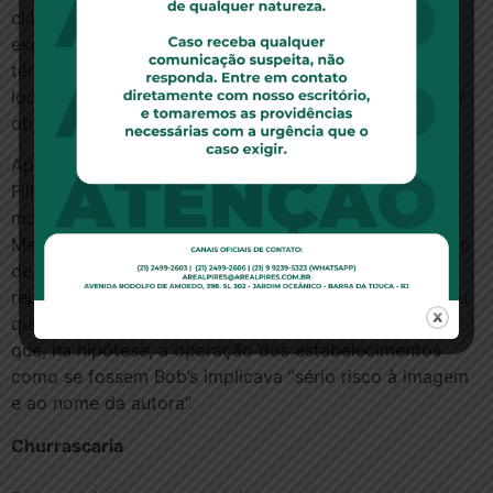
cláusula de obrigação de não atuar no negócio
explorado pela Bob’s no período de 18 meses após o
término da franquia, num raio de 20 quilômetros do
local em que ficava o restaurante. A cláusula tinha por
objetivo a proteção da marca.
Após refletir sobre o caso, o relator, ministro Castro
Filho, manteve a indenização ao Bob’s por danos
morais, mas negou o pedido de danos materiais.
Mesmo ressalvando que, em regra, “o descumprimento
de disposição contratual, por si só, não enseje
reparação a título de dano moral”, o ministro observou
que a decisão da Justiça paulista havia considerado
que, na hipótese, a operação dos estabelecimentos
como se fossem Bob’s implicava “sério risco à imagem
e ao nome da autora”.
Churrascaria