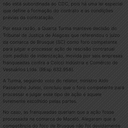
não está subordinada ao CDC, pois há uma lei especial
que define a formação do contrato e as condições
prévias da contratação.
Por essa razão, a Quarta Turma manteve decisão do
Tribunal de Justiça de Alagoas que referendou o juízo
da comarca de Brusque (SC) como foro competente
para julgar e processar ação de rescisão contratual
com pedido de indenização, movida por seis empresas
franqueadas contra a Colcci Indústria e Comércio de
Vestuários Ltda. (REsp 632.958).
A Turma, seguindo voto do relator, ministro Aldir
Passarinho Junior, concluiu que o foro competente para
processar e julgar esse tipo de ação é aquele
livremente escolhido pelas partes.
No caso, as franqueadas queriam que a ação fosse
processada na comarca de Maceió. Alegaram que a
competência do foro de Brusque não foi devidamente