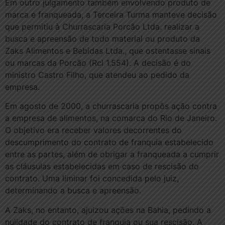
Em outro julgamento também envolvendo produto de
marca e franqueada, a Terceira Turma manteve decisão
que permitiu à Churrascaria Porcão Ltda. realizar a
busca e apreensão de todo material ou produto da
Zaks Alimentos e Bebidas Ltda., que ostentasse sinais
ou marcas da Porcão (Rcl 1.554). A decisão é do
ministro Castro Filho, que atendeu ao pedido da
empresa.
Em agosto de 2000, a churrascaria propôs ação contra
a empresa de alimentos, na comarca do Rio de Janeiro.
O objetivo era receber valores decorrentes do
descumprimento do contrato de franquia estabelecido
entre as partes, além de obrigar a franqueada a cumprir
as cláusulas estabelecidas em caso de rescisão do
contrato. Uma liminar foi concedida pelo juiz,
determinando a busca e apreensão.
A Zaks, no entanto, ajuizou ações na Bahia, pedindo a
nulidade do contrato de franquia ou sua rescisão. A