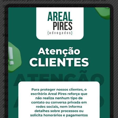
questão dizia respeito ao contrato de franquia
celebrado entre a Wizard Brasil e os franqueados,
sendo o vínculo jurídico estabelecido diretamente com
os segundos, sem nenhuma ligação com a primeira.
Hamburguer
Ao julgar o REsp 818.799, o STJ manteve decisão do
tribunal paulista que condenou a empresa Jack
Alimentos e Medicamentos Ltda. a indenizar, por danos
morais, a Bob’s Indústria e Comércio Ltda.
No caso, a Jack, que tinha a franquia de seis
estabelecimentos Bob’s na cidade de São Paulo,
descumpriu termos previstos no contrato em caso de
rescisão, após o fim do acordo de franquia do uso das
marcas, logotipos e sistemas de produção e venda do
Bob’s.
Segundo dados do processo, a franqueada descumpriu