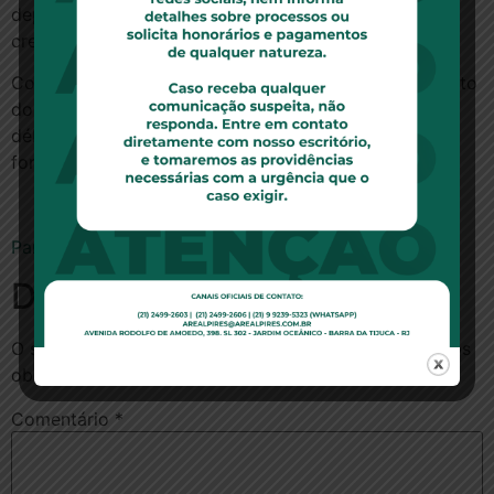
depositados à ordem do juízo, devendo ser pagos ao
credor”.
Com a decisão, se a empresa não converter o depósito
do incontroverso em pagamento e deixar de pagar o
débito remanescente no prazo de 15 dias, o corte do
fornecimento de energia elétrica estará autorizado.
Para ler a notícia no site do STJ, clique aqui.
Deixe um comentário
O seu endereço de e-mail não será publicado.
Campos
obrigatórios são marcados com
*
Comentário
*