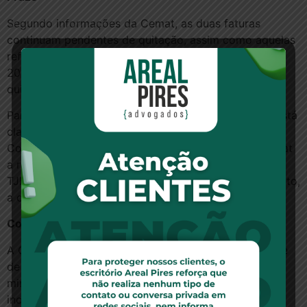
Segundo informações da Cemat, as duas faturas
continuam pendentes de quitação, assim como aquelas
referentes aos meses de abril, maio, junho e julho de
2011. A empresa requereu um prazo de 30 dias para
quitar as faturas vencidas, no valor que julga correto.
Para o Tribunal de Justiça de Mato Grosso (TJMT), está
claro que a empresa reconhece sua inadimplência.
Considerando o alto valor devido e o direito da Cemat
a receber o crédito, pendente havia vários meses, o
TJMT determinou o prazo de 15 dias para o pagamento,
a contar da intimação.
Conversão em pagamento
A Cemat recorreu ao STJ, defendendo a possibilidade
de suspender o fornecimento de energia. Para o
ministro Ari Pargendler, relator do recurso, “valores
incontroversos de débitos vencidos não devem ser