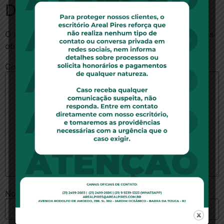
Deixe um comentário
O seu endereço de e-mail não será publicado.
Campos
obrigatórios são marcados com
*
Comentário
*
Nome
*