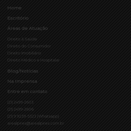
Home
Escritório
Áreas de Atuação
Direito à Saúde
Direito do Consumidor
Direito Imobiliário
Direito Médico e Hospitalar
Blog/Notícias
Na Imprensa
Entre em contato
(21) 2499-2603
(21) 2499-2606
(21) 9 9239-5323 (Whatsapp)
arealpires@arealpires.com.br