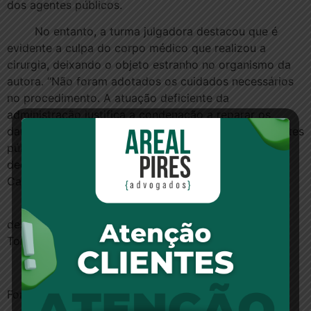
dos agentes públicos.
No entanto, a turma julgadora destacou que é
evidente a culpa do corpo médico que realizou a
cirurgia, deixando o objeto estranho no organismo da
autora. “Não foram adotados os cuidados necessários
no procedimento. A atuação deficiente da
administração justifica a condenação a reparar os
danos causados pela manifesta negligência dos agentes
públicos na prestação do serviço”, escreveu em sua
decisão o relator do caso, desembargador Antonio
Carlos Villen.
O julgamento também teve a participação dos
desembargadores Antonio Celso Aguilar Cortez e
Torres de Carvalho. A decisão foi unânime.
Apelação nº
1040503-30.2016.8.26.0602
Fonte:
TJSP