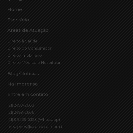
Home
Escritório
Áreas de Atuação
Direito à Saúde
Direito do Consumidor
Direito Imobiliário
Direito Médico e Hospitalar
Blog/Notícias
Na Imprensa
Entre em contato
(21) 2499-2603
(21) 2499-2606
(21) 9 9239-5323 (Whatsapp)
arealpires@arealpires.com.br