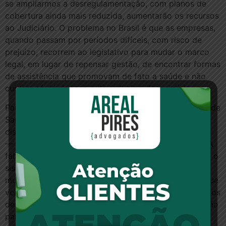
se ampliarmos a desregulamentação, com planos de
cobertura ainda mais reduzida, aumentarão os recursos
ao Judiciário. O problema no Brasil é que as empresas,
quando passam por períodos difíceis, com risco de
prejuízo, recorrem ao legislativo para mudar o marco
legal, em lugar de repensar gestão, de encontrar formas
de assistência que promovam de fato a saúde e não
cuidem só dá doença e de reduzir o desperdício.
Para o presidente da Associação Brasileira de Planos de
Saúde (Abramge), Reinaldo Scheibe, o setor precisa
discutir um modelo de sustentabilidade:
— O país precisa de uma política nacional de saúde. A
falta de coordenação e de protocolos encarece tanto o
sistema público quanto privado. O Brasil é campeão
mundial de realização de ressonância magnética. O que
vemos é uma multiplicação de exames e procedimentos
desnecessários. Por isso, defendemos a coparticipação
para que o usuário também seja estimulado a se