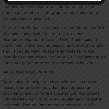
contratos de planos coletivos por adesão —
modalidade de serviço oferecida por uma pessoa
jurídica a um determinado grupo como sindicatos e
associações profissionais.
Outra distorção que se expandiu diante da pouca oferta
de planos individuais foi a de registro como
Microempreendedor Individual (MEI). Neste caso, o
consumidor constitui uma pessoa jurídica só para fazer
a aquisição de plano de saúde empresarial. A ANS
identificou a manobra e, no fim de 2017, regulamentou a
cobertura para contratos de empresários individuais.
MAIS EXIGÊNCIAS PARA MEI
Agora, além de exigir uma inscrição mínima de seis
meses, o empresário individual deve apresentar
documento que confirme a sua inscrição nos órgãos
competentes, bem como a sua regularidade cadastral
na Receita Federal. Para manter o contrato, o MEI