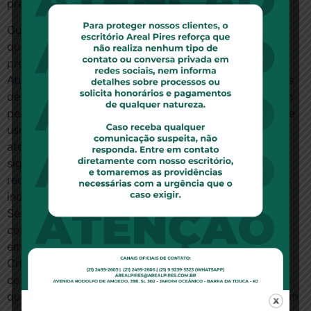
preocupar com o custo da saúde.
Outra característica do modelo de saúde suplementar
que impacta diretamente o acesso à saúde é a
predominância de contratos coletivos e empresariais.
Atualmente, 80% dos contratos são coletivos e menos
de 20% individuais, que têm reajuste controlado e não
permite a rescisão unilateral de contrato. O número de
usuários nos dois modelos de planos era equilibrado
até 2003, quando começou a haver um aumento
significativo dos coletivos, que um ano depois já
reuniam 15,9 milhões de usuários, o dobro dos planos
individuais.
Sem a opção de contratar planos individuais, muitos
consumidores optam por estabelecer relações
empresariais para ter acesso a preços mais baratos.
Criam, por exemplo, empresas familiares para
contratarem planos para suas famílias. E há empresas
que simulam vínculos para enquadrar o beneficiário em