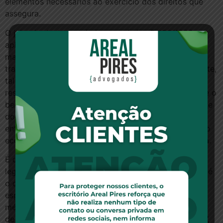
elementos necessários ao exercício dos direitos que
assegura.
O julgado destacou ainda que a Lei n. 9.656/1998
aplica-se a fatos ocorridos a partir de sua vigência,
mas o diploma deve atingir também as relações de
trato sucessivo, mesmo que constituídas anteriormente,
tal como foi o caso apreciado pelo STJ. Por fim,
ressaltou que o art. 31 da Lei 9.656/98 determina que o
beneficiário deve assumir integralmente a mensalidade
do plano de saúde, fato esse que, por si só, deve ser
entendido como garantia de manutenção do equilíbrio
econômico-financeiro do contrato da apólice coletiva.
É de se destacar ainda que o princípio que motivou o
legislador ao dispor sobre o assunto na Lei 9.656/98 é
o chamado princípio da conservação do contrato,
especialmente aplicado aos contratos de assistência
médica. Cláudia Lima Marques destaca que contratos
de assistência médica são “contratos de cooperação”,