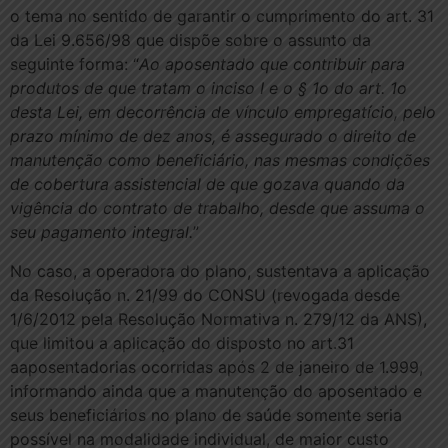
o tema no sentido de garantir o cumprimento do art. 31
da Lei 9.656/98 que dispõe sobre o assunto da
seguinte forma: “
Ao aposentado que contribuir para
produtos de que tratam o inciso I e o § 1o do art. 1o
desta Lei, em decorrência de vínculo empregatício, pelo
prazo mínimo de dez anos, é assegurado o direito de
manutenção como beneficiário, nas mesmas condições
de cobertura assistencial de que gozava quando da
vigência do contrato de trabalho, desde que assuma o
seu pagamento integral.
”
No caso, a operadora do plano, sustentava a aplicação
da Resolução n. 21/99 do CONSU (revogada desde
1/6/2012 pela Resolução Normativa n. 279/12 da ANS),
que limitou a aplicação do disposto no art.31
aaposentadorias ocorridas após 2 de janeiro de 1.999,
informando ainda que a manutenção do aposentado e
seus beneficiários no plano de saúde somente seria
possível na modalidade individual, de maior custo