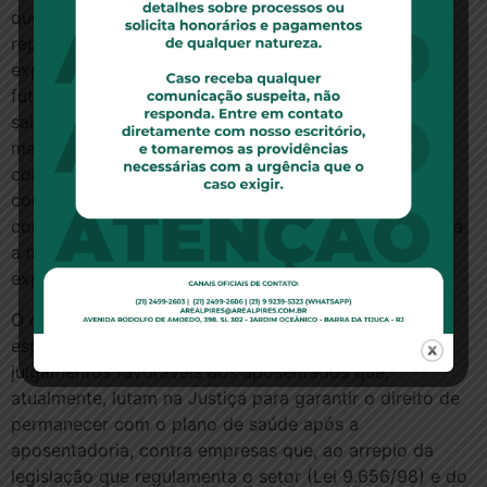
que “com o avançar da idade do consumidor, com o
repetir de contribuições ao sistema e com o criar de
expectativas legítimas de transferência de riscos
futuros de saúde, os consumidores só têm a perder
saindo de um plano. Assim, por exemplo, passados
mais de 15 anos de convivência e cooperação
contratual, rescindir o contrato ou terminar a relação
contratual seria altamente negativo para os
consumidores. Há o dever de boa-fé de cooperar para
a manutenção do vínculo e para a realização das
expectativas legítimas dos consumidores”.
O caso julgado pelo STJ é muito importante,
especialmente porque deve abrir precedentes para
julgamentos favoráveis aos aposentados que,
atualmente, lutam na Justiça para garantir o direito de
permanecer com o plano de saúde após a
aposentadoria, contra empresas que, ao arrepio da
legislação que regulamenta o setor (Lei 9.656/98) e do