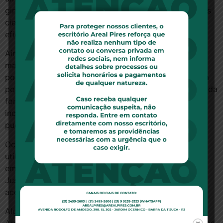
ginecologia e obstetrícia, contrariando conhecimentos
científicos consagrados, reduzindo a segurança e a
eficiência de uma boa prática assistencial e ética.”
Ainda, a nova orientação do Ministério da Saúde, de
maio de 2019, pede para que o termo seja evitado e,
possivelmente, abolido dos documentos que instruem
políticas públicas, visto que conota o uso intencional da
força e, portanto, não seria aplicável a todos os
incidentes que ocorrem durante a gestação, parto ou
puerpério.
Ocorre que, o novo entendimento sobre a não
utilização do termo “violência obstetrícia” pode criar
empecilhos para que se obtenha a reparação na
Justiça, uma vez que caindo em desuso, dificultaria o
acesso à garantias que a população já possuía.
Alguns países da América do Sul, como, por exemplo