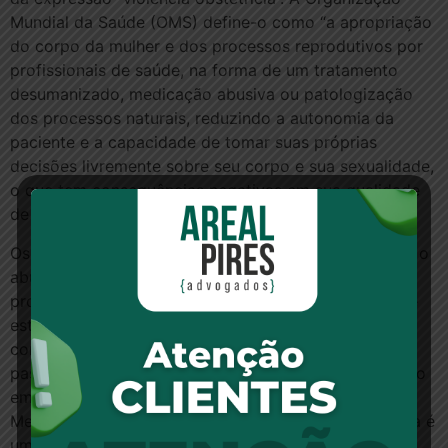
Mundial da Saúde (OMS) define-o como “a apropriação
do corpo da mulher e dos processos reprodutivos por
profissionais de saúde, na forma de um tratamento
desumanizado, medicação abusiva ou patologização
dos processos naturais, reduzindo a autonomia da
paciente e a capacidade de tomar suas próprias
decisões livremente sobre seu corpo e sua sexualidade,
o que tem consequências negativas em sua qualidade
de vida”.
Os principais tipos de violência contra puérperas são o
abuso verbal, agressão física e realização de
procedimentos sem consentimento da genitora. Entre
estes procedimentos inclui-se a episiotomia,
comumente utilizado para aumentar o espaço para a
passagem do bebê, mas que deve apenas ser adotado
em casos específicos.Já o Conselho Federal de
Medicina afirma que “A expressão violência obstétrica é
uma agressão contra a medicina e especialidade de