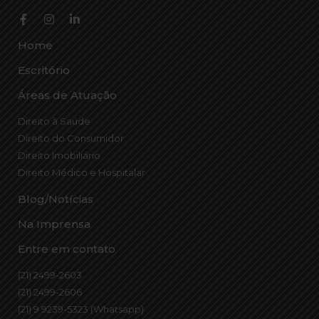
Home
Escritório
Áreas de Atuação
Direito à Saúde
Direito do Consumidor
Direito Imobiliário
Direito Médico e Hospitalar
Blog/Notícias
Na Imprensa
Entre em contato
(21) 2499-2603
(21) 2499-2606
(21) 9 9239-5323 (Whatsapp)