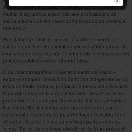
Argentina e Venezuela possuem legislações específicas
sobre a violência obstétrica, assegurando o direito da
mulher à segurança e punição aos profissionais de
saúde envolvidos em casos comprovados de violência
obstétrica.
Planejamento familiar, acesso a saúde e respeito à
saúde da mulher são caminhos que reduzirão a taxa de
mortalidade materna, não se admitindo o retrocesso em
políticas públicas sobre referido tema.
Dica Cinematográfica: O Renascimento do Parto –
longa-metragem “produzido de forma independente por
Érica de Paula (roteiro, produção e pesquisa) e Eduardo
Chauvet (direção). E o documentário. Nascer no Brasil
produzido e dirigido por Bia Fioretti, ilustra a pesquisa
Nascer no Brasil, um inquérito nacional sobre parto e
nascimento, coordenado pela Fundação Oswaldo Cruz
(Fiocruz). A série é dividida em duas partes, com os
temas “Parto, da violência obstétrica às boas práticas”