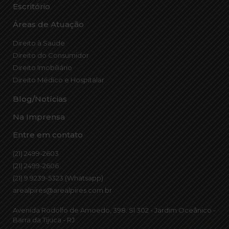
Escritório
Áreas de Atuação
Direito à Saúde
Direito do Consumidor
Direito Imobiliário
Direito Médico e Hospitalar
Blog/Notícias
Na Imprensa
Entre em contato
(21) 2499-2603
(21) 2499-2606
(21) 9 9239-5323 (Whatsapp)
arealpires@arealpires.com.br
Avenida Rodolfo de Amoedo, 398. Sl 302 - Jardim Oceânico -
Barra da Tijuca - RJ