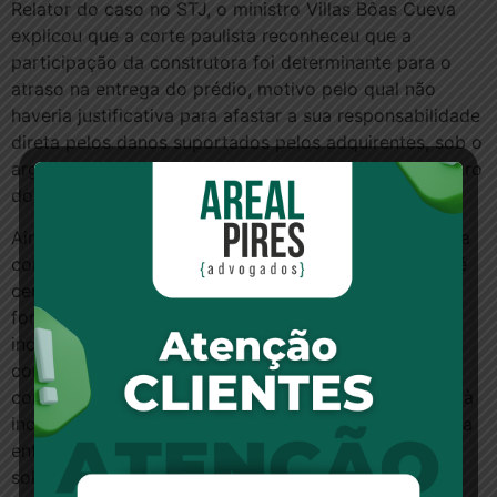
Relator do caso no STJ, o ministro Villas Bôas Cueva
explicou que a corte paulista reconheceu que a
participação da construtora foi determinante para o
atraso na entrega do prédio, motivo pelo qual não
haveria justificativa para afastar a sua responsabilidade
direta pelos danos suportados pelos adquirentes, sob o
argumento de que ela deixou o empreendimento dentro
do prazo de entrega.
Ainda segundo o ministro, “independentemente da sua
contribuição efetiva para produzir o evento danoso, é
certo que a construtora, por integrar a cadeia de
fornecimento, responde solidariamente com a
incorporadora. Assim, ainda que não houvesse
contribuído efetivamente para o adiamento da
construção, a ruptura contratual ocorrida em relação à
incorporadora em data próxima à da prometida para a
entrega do imóvel não teria o condão de afastar a
solidariedade legalmente imposta”.