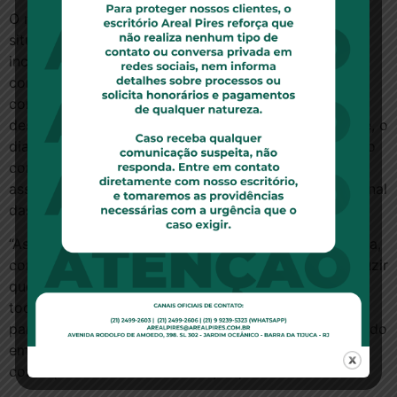
O ministro apontou que a Lei 4.591/1964 previu três
situações distintas para a extinção do contrato de
incorporação no caso de atraso da obra, com
consequências que variam de acordo com a
conveniência dos adquirentes. Entre elas, está a
destituição do incorporador. Nesse caso, segundo ele, o
dia de destituição da incorporadora — que põe fim ao
contrato de incorporação, com a consequente
assunção da obra pelos compradores — é o marco final
das obrigações contraídas pelas partes.
“Assim, optando os adquirentes pela assunção da obra,
com a contratação de outra construtora, é lícito deduzir
que eles abrem mão de receber a integralidade de
todos os valores pagos, além da multa estabelecida,
para prosseguirem, por conta própria, na construção do
empreendimento, assumindo, com isso, as
consequências dessa deliberação”, afirmou.