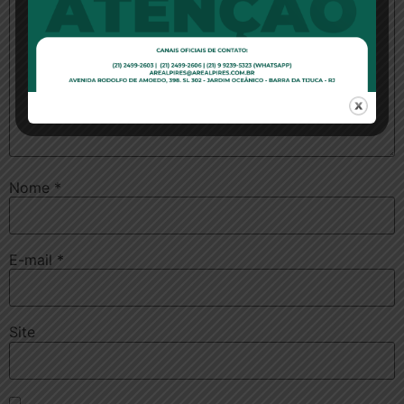
Nome
*
E-mail
*
Site