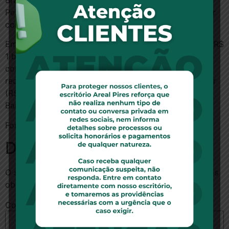
Bradesco supera Caixa em fevereiro
Pelo 4º mês consecutivo, a Caixa foi ultrapassada por
concorrentes na liderança do segmento.
Em fevereiro, a liderança ficou com o Bradesco, com R$
1 bilhão em empréstimos. A Caixa ficou em 2º lugar,
com R$ 783 milhões em crédito imobiliário com
recursos da poupança. Na sequência, estão Santander
(R$ 712 milhões), Itaú Unibanco (R$ 654 milhões) e
Banco do Brasil (R$ 266 milhões)
Fonte:
G1 Economia
Deixe um comentário
O seu endereço de e-mail não será publicado.
Campos
obrigatórios são marcados com
*
Comentário
*