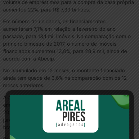
volume de empréstimos para a compra da casa própria
aumentou 22%, para R$ 7,39 bilhões.
Em número de unidades, os financiamentos
aumentaram 7,1% em relação a fevereiro do ano
passado, para 13,1 mil imóveis. Na comparação com o
primeiro bimestre de 2017, o número de imóveis
financiados aumentou 13,8%, para 28,9 mil, ainda de
acordo com a Abecip.
No acumulado em 12 meses, o montante financiado
ainda tem queda de 3,6% na comparação com os 12
meses anteriores.
A Abecip prevê expansão do crédito ao redor de 10%
em 2018, para R$ 48 bilhões (ante R$ 43 bilhões em
2017), após 3 anos seguidos de queda, apoiada por
juros menores e pela recuperação da economia
brasileira.