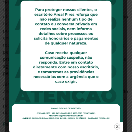
“Esse fato, de um lado, constitui fato do produto
(artigo 12), em face das substâncias químicas
utilizadas, e, de outro lado, apresenta-se também como
fato do serviço (artigo 14), pois o tratamento dos
postes de luz liga-se ao serviço de distribuição de
energia elétrica, que é a atividade fim da empresa
recorrida. Consequentemente, a prescrição é regulada
pela norma do artigo 27 do CDC, que estabelece um
prazo de cinco anos”, afirmou Sanseverino ao julgar os
agravos, no que foi acompanhado de forma unânime
pelos demais ministros.
Além de estabelecer o prazo prescricional de cinco
anos, a Turma definiu que ele passa a contar a partir do
conhecimento dos danos pessoais causados, ou seja, a
partir da ciência da doença adquirida em decorrência
da contaminação.
Para ler a notícia no site www.stj.jus.br, clique aqui.