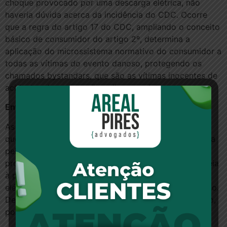
choque provocado por uma descarga elétrica, não
haveria dúvida acerca da incidência do CDC. Ocorre
que a regra do artigo 17 do CDC, ampliando o conceito
básico de consumidor do artigo 2º, determina a
aplicação do microssistema normativo do consumidor a
todas as vítimas do evento danoso, protegendo os
chamados bystandars, que são as vítimas inocentes de
acidentes de consumo”, explicou o relator.
Entendimento unânime
As empresas interpuseram agravos regimentais para
que a decisão monocrática do relator fosse reavaliada
pela Terceira Turma. Sustentaram que a atividade de
produção e conservação de postes de madeira é alheia
à prestação do serviço de distribuição de energia
elétrica e que não poderia ser aplicado o CDC ao caso.
Defenderam a aplicação do prazo trienal. O colegiado,
porém, manteve o entendimento do relator.