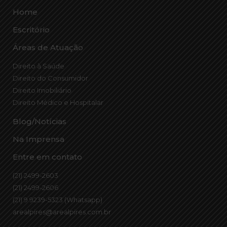
Home
Escritório
Áreas de Atuação
Direito à Saúde
Direito do Consumidor
Direito Imobiliário
Direito Médico e Hospitalar
Blog/Notícias
Na Imprensa
Entre em contato
(21) 2499-2603
(21) 2499-2606
(21) 9 9239-5323 (Whatsapp)
arealpires@arealpires.com.br