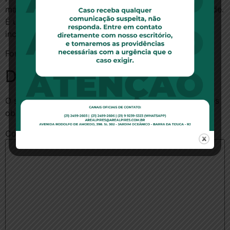
mais transparência para o mercado de planos de saúde.
É uma proposta que acompanha os valores da ANS e
incentiva o dinamismo do setor”, afirma.
Fonte:
R7
Deixe um comentário
O seu endereço de e-mail não será publicado.
Campos
obrigatórios são marcados com
*
Comentário
*