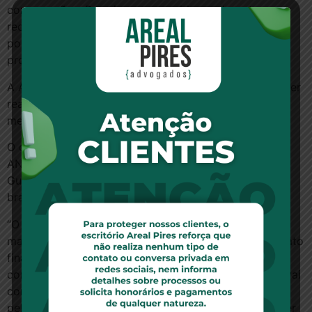
comparações. Depois, o consumidor pode optar por
receber o relatório por e-mail, para poder consultar
posteriormente. A ANS também envia um número de
protocolo, que tem validade de cinco dias.
A ANS ressalta, no entanto, que a contratação deve ser
realizada diretamente com a operadora e que não
media a compra.
O diretor de Normas e Habilitação dos Produtos da
ANS, Rogério Scarabel, afirma que a atualização no
Guia ANS vai contribuir para facilitar a escolha dos
brasileiros.
“O processo de atualização do Guia ANS está em
maturação há um tempo na agência para que o formato
final atendesse, ao máximo, às necessidades do
consumidor. Acreditamos que essa nova ferramenta vai
contribuir muito para subsidiar a escolha do cidadão,
pelo acesso intuitivo e fácil navegação, além de trazer