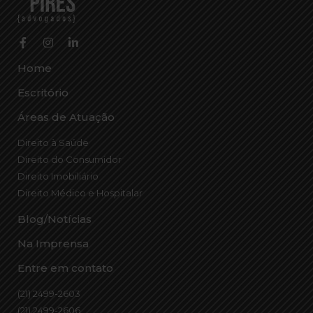
Home
Escritório
Áreas de Atuação
Direito à Saúde
Direito do Consumidor
Direito Imobiliário
Direito Médico e Hospitalar
Blog/Notícias
Na Imprensa
Entre em contato
(21) 2499-2603
(21) 2499-2606