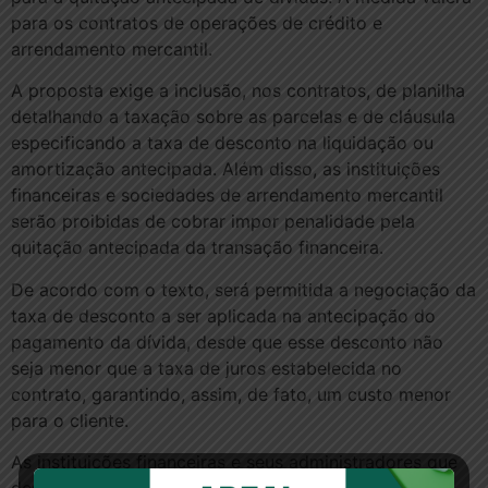
para os contratos de operações de crédito e
arrendamento mercantil.
A proposta exige a inclusão, nos contratos, de planilha
detalhando a taxação sobre as parcelas e de cláusula
especificando a taxa de desconto na liquidação ou
amortização antecipada. Além disso, as instituições
financeiras e sociedades de arrendamento mercantil
serão proibidas de cobrar impor penalidade pela
quitação antecipada da transação financeira.
De acordo com o texto, será permitida a negociação da
taxa de desconto a ser aplicada na antecipação do
pagamento da dívida, desde que esse desconto não
seja menor que a taxa de juros estabelecida no
contrato, garantindo, assim, de fato, um custo menor
para o cliente.
As instituições financeiras e seus administradores que