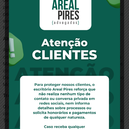
descumprirem as medidas estarão sujeitos às
penalidades previstas na Lei 4.595/64. Essas
penalidades vão de advertência, multa e suspensão do
exercício de cargos até cassação da autorização de
funcionamento da instituição, detenção e reclusão.
Abusos
Apesar de a liquidação antecipada ser um direito do
consumidor, a autora da proposta, senadora Lídice da
Mata (PSB-BA), reclama de abusos na formalização de
contratos de crédito. Segundo ela, tanto o Código de
Defesa do Consumidor quanto resoluções do Conselho
Monetário Nacional deixam a desejar na regulação.
Tramitação
O projeto, de caráter conclusivo, será analisado pelas
comissões de Defesa do Consumidor; de Finanças e
Tributação; e de Constituição e Justiça e de Cidadania.