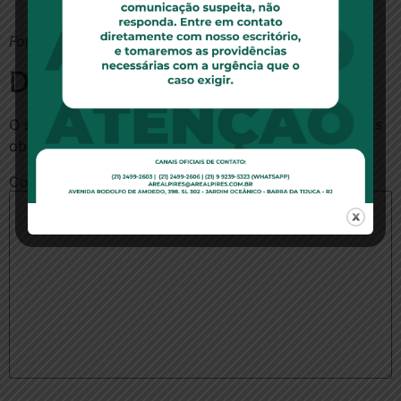
Fonte:
DCI
Deixe um comentário
O seu endereço de e-mail não será publicado.
Campos
obrigatórios são marcados com
*
Comentário
*