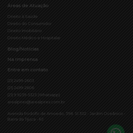
Áreas de Atuação
Direito à Saúde
Direito do Consumidor
Direito Imobiliário
Direito Médico e Hospitalar
Blog/Notícias
Na Imprensa
Entre em contato
(21) 2499-2603
(21) 2499-2606
(21) 9 9239-5323 (Whatsapp)
arealpires@arealpires.com.br
Avenida Rodolfo de Amoedo, 398. Sl 302 - Jardim Oceânico -
Barra da Tijuca - RJ