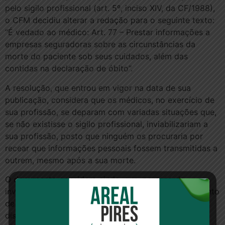
pelo sigilo profissional (art. 5º, inciso XIV, da CF/1988),
o CFM decidiu alterar a redação para o seguinte texto:
“É vedado ao médico: Art. 77 – Prestar informações a
empresas seguradoras sobre as circunstâncias da
morte do paciente sob seus cuidados, além das
contidas na declaração de óbito”.
A resolução, que entrou em vigor na data de sua
publicação, considera que os médicos, no exercício de
sua profissão, se deparam com variadas situações que,
se não existisse o sigilo profissional, inviabilizariam a
sua profissão, posto que ninguém os procuraria por
recear que informações pessoais fossem transmitidas a
outrem, mesmo após a sua morte.
O documento considera ainda, que, no caso de
investigação criminal, o CFM defende o posicionamento
de que o conteúdo dos prontuários médicos seja
disponibilizado à Justiça para perícia judicial. Além