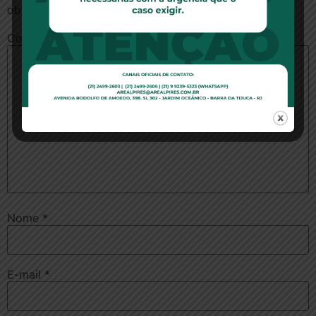
obrigatórios são marcados com
*
Comentário
*
Nome
*
E-mail
*