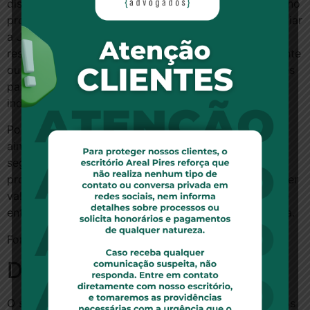
disso, não se pode negar as informações constantes no
prontuário e de interesse do caso concreto para auxiliar
a Justiça a elucidar um crime ou apurar
responsabilidade civil de um ato negligente, imprudente
ou imperito; e, em alguns casos, a prestar informações
para fins de ressarcimento de seguros e outras
indenizações.
Por fim, o CFM, ao publicar a resolução, considera,
ainda, que não há razão jurídica para que as
seguradoras e planos de saúde exijam cópia do
prontuário médico para pagar o benefício ou quaisquer
valores aos familiares do paciente falecido, conforme
entendimento pacífico do Superior Tribunal de Justiça.
Fonte: Boletim AASP n. 2804/2012
Deixe um comentário
O seu endereço de e-mail não será publicado.
Campos