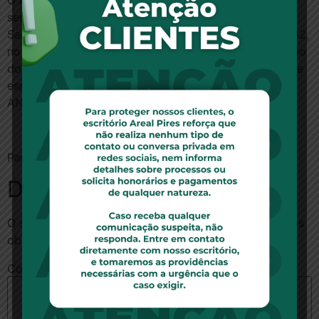
O atendimento da Agência Nacional de Saúde está
sendo realizado no Núcleo Estadual do Ministério da
Saúde, que fica na Avenida Alexandre de Moura, nº 182,
no Parque Bom Menino, no Centro de São Luís, ao lado
do prédio do INSS. Para dúvidas sobre a portabilidade
especial, os interessados podem ligar para o Disque
ANS: 0800 701 96 56.
Para ler a notícia no site do G1,
clique aqui
.
Deixe um comentário
O seu endereço de e-mail não será publicado.
Campos
obrigatórios são marcados com
*
Comentário
*