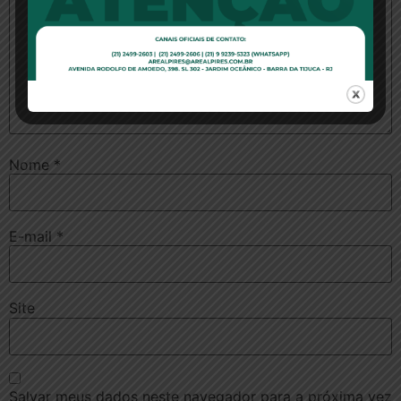
Nome
*
E-mail
*
Site
Salvar meus dados neste navegador para a próxima vez