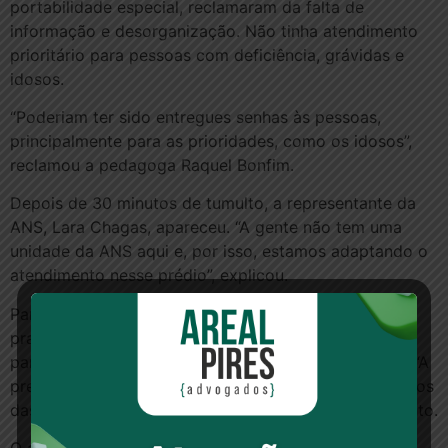
portabilidade especial, reclamaram da falta de
informação e desorganização. Não tinha atendimento
prioritário para pessoas com deficiência, grávidas e
idosos.
“Poderiam ter sido entregues senhas às pessoas,
principalmente para as prioridades, como os idosos”,
reclamou a pedagoga Raquel Bonfim.
Depois de 30 minutos de tumulto, a representante da
ANS, Lara Chagas, apareceu. “A gente não tem uma
unidade da ANS aqui e, por isso, estamos adaptando o
atendimento nesse prédio”, explicou.
Para o usuário da Unimed São Luís e Multiclínicas, o
prazo para a portabilidade é de 60 dias. A migração
para outros planos, no entanto, tem gerado dúvidas. “A
preocupação maior é não poder acompanhar os preços
das outras empresas”, disse a dona de casa Áurea Pinto.