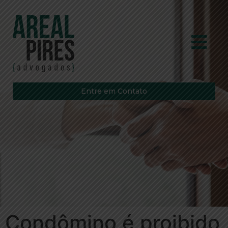
Entre em Contato
Condômino é proibido