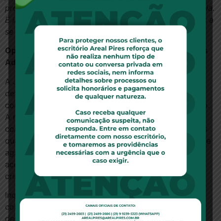
provas suficientes da incompatibilidade de convivência.
É injusto que os demais condôminos sejam obrigados a
se mudar por conta de um vizinho antissocial.
“
Opinião, por Melissa Aguiar, advogada da Areal Pires
Advogados
A Juíza de Direito Fernanda Galliza do Amaral
determinou o afastamento de um morador de seu
condomínio localizado em Ipanema, no Rio de Janeiro.
A magistrada levou em consideração a série de
condutas transgressoras praticadas por ele, dentre as
quais, barulhos durante a madrugada, gritos, ameaça e
agressão verbal contra os funcionários, permissão de
acesso a mendigos, crianças de rua, ambulantes e
criminosos.
Inquestionável que o morador expõe os demais
condôminos e funcionários a situações de risco e
desconforto, ultrapassando os limites toleráveis e