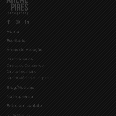
Home
Escritório
Áreas de Atuação
Direito à Saúde
Direito do Consumidor
Direito Imobiliário
Direito Médico e Hospitalar
Blog/Notícias
Na Imprensa
Entre em contato
(21) 2499-2603