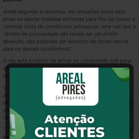
Ainda segundo a sentença, em situações como esta,
pode-se adotar medidas extremas para fins de cessar a
conduta ilícita do condômino antissocial, uma vez que o
“
direito de propriedade não revela ser um direito
absoluto, não podendo ser exercido de forma nociva
para os demais condôminos
”.
O réu está proibido de entrar no condomínio sob pena
de multa diária de R$ 500, a partir do trânsito em
julgado da sentença.
O escritório Coelho, Junqueira & Roque Advogados
patrocinou a ação pelo condomínio. Segundo o
advogado André Luiz Junqueira, sócio titular da banca,
para se chegar a expulsão do morador antissocial, o
caso tem que ser muito grave:
“
Essa decisão exemplifica a viabilidade de afastamento
judicial de morador nocivo, desde que o juiz receba