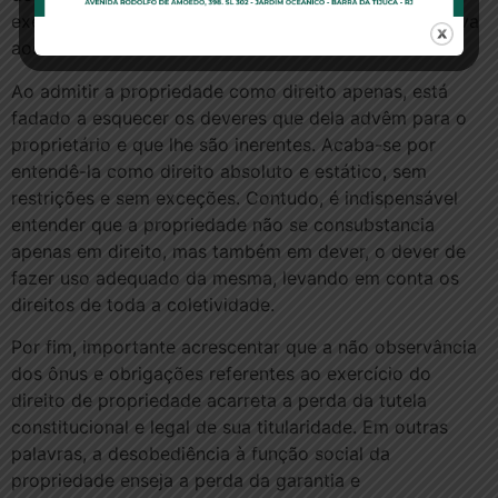
exercendo seu direito à propriedade de maneira nociva
aos demais moradores.
Ao admitir a propriedade como direito apenas, está
fadado a esquecer os deveres que dela advêm para o
proprietário e que lhe são inerentes. Acaba-se por
entendê-la como direito absoluto e estático, sem
restrições e sem exceções. Contudo, é indispensável
entender que a propriedade não se consubstancia
apenas em direito, mas também em dever, o dever de
fazer uso adequado da mesma, levando em conta os
direitos de toda a coletividade.
Por fim, importante acrescentar que a não observância
dos ônus e obrigações referentes ao exercício do
direito de propriedade acarreta a perda da tutela
constitucional e legal de sua titularidade. Em outras
palavras, a desobediência à função social da
propriedade enseja a perda da garantia e