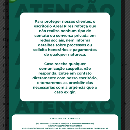
garantia não inclui eventuais decisões de assembleia
condominial, uma vez que o direito à propriedade da
unidade autônoma não é irrestrito.
Fonte:
Consumidor Orientado
Opinião, por Carolina Asfora e Regina da Silva,
estagiária e advogada da Areal Pires Advogados:
No presente caso, o litígio assentado entre a
proprietária de um imóvel – autora – e seu condomínio –
réu -, leva mais uma vez à discussão a proibição de
compartilhamento de imóveis por meio de plataformas
eletrônicas como o Airbnb.
A autora declara ter sido proibida de locar o seu
imóvel, por temporada, por período inferior a 90 dias. A
alegação da administração foi de que aluguéis por
curto tempo configuram-se atividade comercial, o que
poderia gerar multa. Além disso, a referida prática