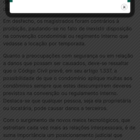
desvirtuaria a finalidade residencial do prédio e, além
disso, ofereceria risco à segurança dos condôminos.
Em desfecho, os magistrados foram contrários à
proibição, pautando-se no fato de inexistir disposição
na convenção condominial ou regimento interno que
vedasse a locação por temporada.
Quanto a preocupações com segurança ou em relação
a danos que possam ser causados, deve-se ressaltar
que o Código Civil prevê, em seu artigo 1.337, a
possibilidade de que o condomínio aplique multas aos
condôminos sempre que estes descumprirem deveres
previstos na convenção ou regulamento interno.
Destaca-se que qualquer pessoa, seja ela proprietária
ou locatária, pode causar danos a terceiros.
Com o surgimento de novos meios tecnológicos, que
estreitam cada vez mais as relações interpessoais, é de
suma importância um posicionamento judicial que