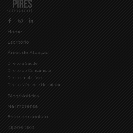
Home
Escritório
Áreas de Atuação
Direito à Saúde
Direito do Consumidor
Direito Imobiliário
Direito Médico e Hospitalar
Blog/Notícias
Na Imprensa
Entre em contato
(21) 2499-2603