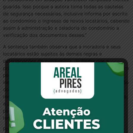
guarida. Isso porque a autora toma todas as cautelas
de segurança necessárias, inclusive informa por escrito
ao condomínio o ingresso de novos locatários, cabendo
assim à administração e zeladoria do condomínio a
verificação dos documentos desses.”
A sentença também observa que a moradora e seus
locatários estão sujeitos às demais regras e
determinações do condomínio, de forma que a
proprietária é responsável por eventuais danos gerados
pelos ocupantes de sua unidade. Assim, diante da
inexistência de cláusula expressa que impeça a locação
dos apartamentos na modalidade temporária, ou
mesmo que preveja sanção para casos dessa natureza,
a Justiça proibiu o condomínio de aplicar qualquer
penalidade ou sanção à moradora pelas locações
temporárias.
Por outro lado, a juíza acrescentou que a mesma