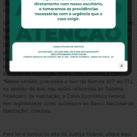
2008 um imóvel que não integrava mais o SFH, só
constando a “não liberação” em 2009”.
Quanto à inclusão da União no pólo passivo, Jirair Aram
Meguerian destacou que é pacífica a jurisprudência do
Superior Tribunal de Justiça (STJ) no sentido de que a
União não tem legitimidade para ser ré em ações
propostas por mutuários do Sistema Financeiro da
Habitação, tendo em vista que ao ente público não
foram transferidos os direitos e obrigações do Banco
Nacional da Habitação (BNH), mas somente à CEF.
“Nesse cenário, prevalece o teor da Súmula 327 do STJ,
no sentido de que, nas ações referentes ao Sistema
Financeiro da Habitação, a Caixa Econômica Federal
tem legitimidade como sucessora do Banco Nacional da
Habitação”, concluiu.
Para ler a notícia no site da Justiça Federal, clique aqui.