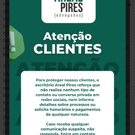
Habitação, realizada após 25/10/1996, exige a anuência
da instituição financeira mutuante para que o
cessionário adquira legitimidade ativa para requerer
revisão das condições ajustadas, tanto para os
contratos garantidos pelo FCVS como para aqueles
sem a referida cobertura”, explicou o relator do
processo na Turma, desembargador federal Jirair Aram
Meguerian.
O magistrado afirmou, ainda, que, em tese, poderia se
concluir que a sentença deveria ser anulada por
ilegitimidade ativa para a causa, nos termos do Código
de Processo Civil, por ter sido realizada a cessão do
imóvel por contrato de gaveta, mas que o caso é mais
complexo: “a questão em exame não é tão simples
como pode a princípio parecer, pois cotejando as
planilhas de emissão da própria CEF, é patente que em
26/03/1998 o contrato de financiamento fora liquidado
pelo FCVS, o que demonstra que a autora adquirira em