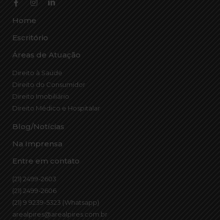
Home
Escritório
Áreas de Atuação
Direito à Saúde
Direito do Consumidor
Direito Imobiliário
Direito Médico e Hospitalar
Blog/Notícias
Na Imprensa
Entre em contato
(21) 2499-2603
(21) 2499-2606
(21) 9 9239-5323 (Whatsapp)
arealpires@arealpires.com.br