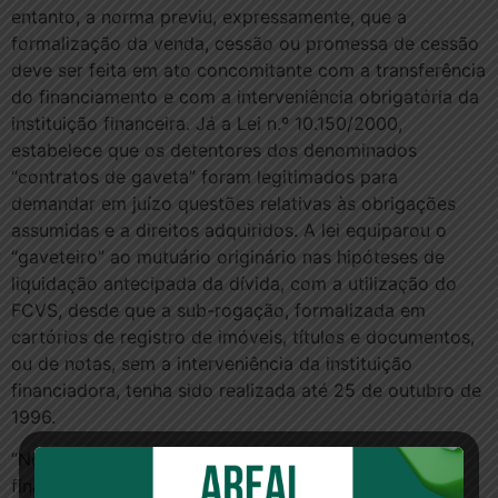
entanto, a norma previu, expressamente, que a
formalização da venda, cessão ou promessa de cessão
deve ser feita em ato concomitante com a transferência
do financiamento e com a interveniência obrigatória da
instituição financeira. Já a Lei n.º 10.150/2000,
estabelece que os detentores dos denominados
“contratos de gaveta” foram legitimados para
demandar em juízo questões relativas às obrigações
assumidas e a direitos adquiridos. A lei equiparou o
“gaveteiro” ao mutuário originário nas hipóteses de
liquidação antecipada da dívida, com a utilização do
FCVS, desde que a sub-rogação, formalizada em
cartórios de registro de imóveis, títulos e documentos,
ou de notas, sem a interveniência da instituição
financiadora, tenha sido realizada até 25 de outubro de
1996.
“Noutras palavras, a cessão de direitos sobre imóvel
financiado no âmbito do Sistema Financeiro da