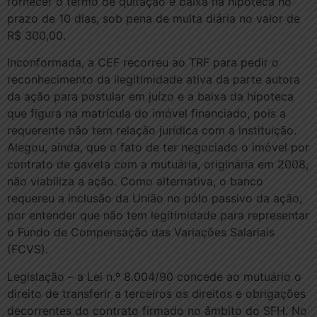
fornecer o termo de quitação e baixa na hipoteca no
prazo de 10 dias, sob pena de multa diária no valor de
R$ 300,00.
Inconformada, a CEF recorreu ao TRF para pedir o
reconhecimento da ilegitimidade ativa da parte autora
da ação para postular em juízo e a baixa da hipoteca
que figura na matrícula do imóvel financiado, pois a
requerente não tem relação jurídica com a instituição.
Alegou, ainda, que o fato de ter negociado o imóvel por
contrato de gaveta com a mutuária, originária em 2008,
não viabiliza a ação. Como alternativa, o banco
requereu a inclusão da União no pólo passivo da ação,
por entender que não tem legitimidade para representar
o Fundo de Compensação das Variações Salariais
(FCVS).
Legislação – a Lei n.º 8.004/90 concede ao mutuário o
direito de transferir a terceiros os direitos e obrigações
decorrentes do contrato firmado no âmbito do SFH. No