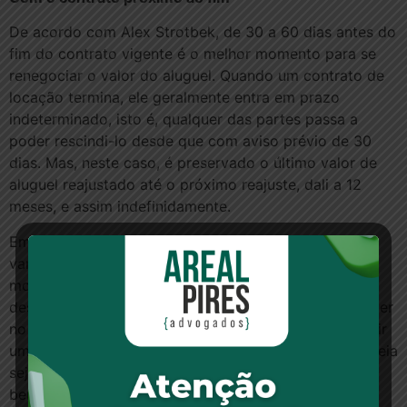
De acordo com Alex Strotbek, de 30 a 60 dias antes do
fim do contrato vigente é o melhor momento para se
renegociar o valor do aluguel. Quando um contrato de
locação termina, ele geralmente entra em prazo
indeterminado, isto é, qualquer das partes passa a
poder rescindi-lo desde que com aviso prévio de 30
dias. Mas, neste caso, é preservado o último valor de
aluguel reajustado até o próximo reajuste, dali a 12
meses, e assim indefinidamente.
Embora o contrato por prazo indeterminado seja
vantajoso para o inquilino que queira sair a qualquer
momento do imóvel, esse tipo de documento será
desinteressante para o inquilino que deseje permanecer
no imóvel por um prazo mais longo, ou mesmo reduzir
um pouco o valor de seu aluguel. A menos que sua ideia
seja ganhar tempo para buscar um imóvel diferente e
bem mais barato.