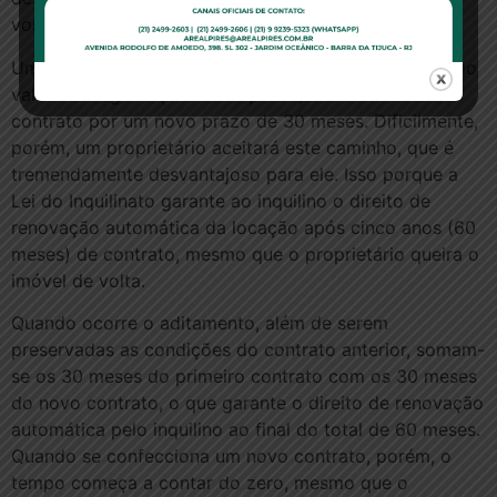
vontade do que de legislação”, diz o consultor.
Uma terceira alternativa, que também mantém o último
valor de aluguel após os reajustes, é o aditamento do
contrato por um novo prazo de 30 meses. Dificilmente,
porém, um proprietário aceitará este caminho, que é
tremendamente desvantajoso para ele. Isso porque a
Lei do Inquilinato garante ao inquilino o direito de
renovação automática da locação após cinco anos (60
meses) de contrato, mesmo que o proprietário queira o
imóvel de volta.
Quando ocorre o aditamento, além de serem
preservadas as condições do contrato anterior, somam-
se os 30 meses do primeiro contrato com os 30 meses
do novo contrato, o que garante o direito de renovação
automática pelo inquilino ao final do total de 60 meses.
Quando se confecciona um novo contrato, porém, o
tempo começa a contar do zero, mesmo que o