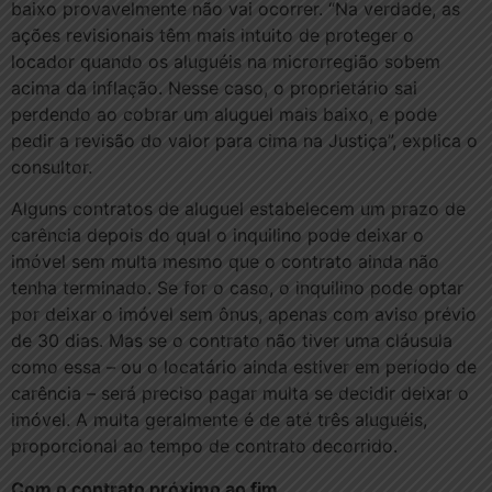
baixo provavelmente não vai ocorrer. “Na verdade, as
ações revisionais têm mais intuito de proteger o
locador quando os aluguéis na microrregião sobem
acima da inflação. Nesse caso, o proprietário sai
perdendo ao cobrar um aluguel mais baixo, e pode
pedir a revisão do valor para cima na Justiça”, explica o
consultor.
Alguns contratos de aluguel estabelecem um prazo de
carência depois do qual o inquilino pode deixar o
imóvel sem multa mesmo que o contrato ainda não
tenha terminado. Se for o caso, o inquilino pode optar
por deixar o imóvel sem ônus, apenas com aviso prévio
de 30 dias. Mas se o contrato não tiver uma cláusula
como essa – ou o locatário ainda estiver em período de
carência – será preciso pagar multa se decidir deixar o
imóvel. A multa geralmente é de até três aluguéis,
proporcional ao tempo de contrato decorrido.
Com o contrato próximo ao fim