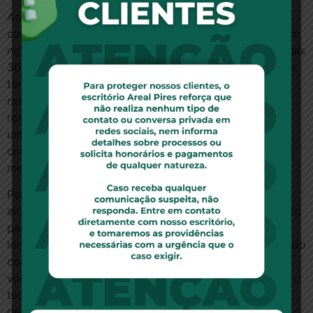
Ao renegociar o valor do aluguel próximo ao fim do
contrato, as partes ficam obrigadas a confeccionar um
novo contrato de locação, normalmente válido por mais
30 meses e com multa para quem rescindi-lo antes do
término do prazo estipulado. Ou seja, se o último
reajuste jogou seu aluguel de 1.400 para quase 1.600
reais, pode ser possível acordar com seu proprietário
um novo aluguel de 1.500 reais. Mas com o novo
contrato, o inquilino volta a ficar “preso” ao imóvel ao
menos pelo prazo de carência.
Para Alex Strotbek, fazer um novo contrato é a
alternativa mais segura tanto para proprietários quanto
para inquilinos que desejem manter sua ligação no
longo prazo. “O ideal é que sempre perto do término do
contrato o locador e o locatário exponham suas
vontades e expectativas em relação ao imóvel, como o
tempo esperado de permanência e o valor do aluguel
desejado. A negociação é mais uma questão de boa