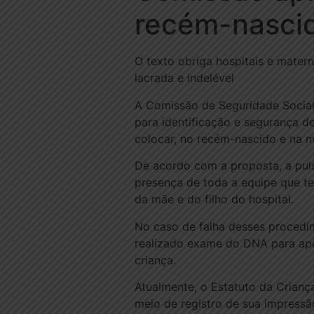
recém-nascid
O texto obriga hospitais e mater
lacrada e indelével
A Comissão de Seguridade Social
para identificação e segurança d
colocar, no recém-nascido e na mã
De acordo com a proposta, a puls
presença de toda a equipe que te
da mãe e do filho do hospital.
No caso de falha desses procedi
realizado exame do DNA para apo
criança.
Atualmente, o Estatuto da Crianç
meio de registro de sua impressão