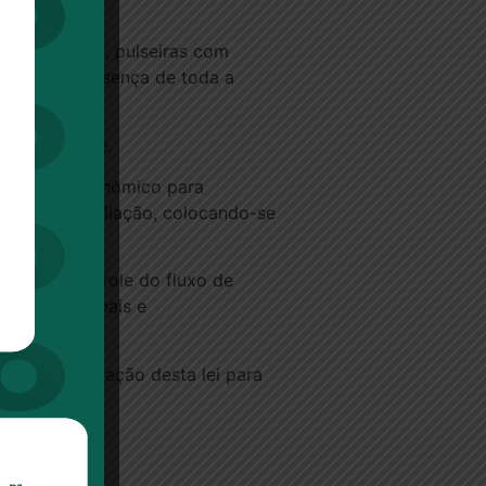
cido e na mãe, pulseiras com
arto e na presença de toda a
a maternidade.
meio mais econômico para
 dúvida da filiação, colocando-se
gorosa e controle do fluxo de
alertar os pais e
ata da publicação desta lei para