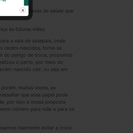
ternidades e casas de saúde que
ança às futuras mães.
ara a sala de assepsia, onde
os recém-nascidos, torna-se
fim do perigo de troca, propomos
ealizou o parto, por meio do
ecém-nascido cair, ou seja em
 porém, muitas vezes, as
e ressaltar que esse papel pode
e, por isso a nossa proposta
esmo número para mãe e para os
samos realmente evitar a troca