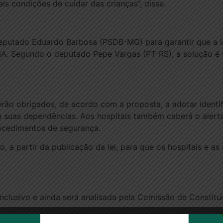
s condições de cuidar das crianças”, disse.
deputado Eduardo Barbosa (PSDB-MG) para garantir que a i
. Segundo o deputado Pepe Vargas (PT-RS), a solução é bo
erão obrigados, de acordo com a proposta, a adotar identif
m suas dependências. Aos hospitais também caberá o alert
rocedimentos de segurança.
 a partir da publicação da lei, para que os hospitais e a
nclusivo e ainda será analisada pela Comissão de Constitui