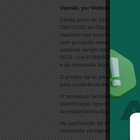
Opinião, por Melissa Areal Pire
Desde junho de 2016 aguardando 
1067/2007, do Deputado Miguel Ma
nascidos nos hospitais e nas mate
com gravação numérica inviolável
somente seriam retiradas após a 
(ECA – Lei 8.069/90) apenas exig
e da impressão digital da mãe.
O projeto de lei ainda determina
para conferência das informações
O normativa também estabelece qu
identificação rigorosa e control
acompanhantes das normas inter
Na justificação do Projeto, o De
crescendo vertiginosamente. A tít