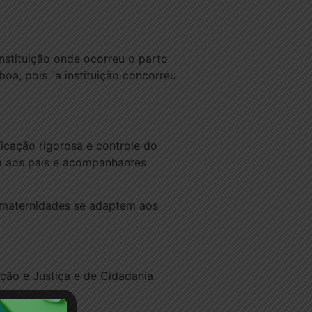
nstituição onde ocorreu o parto
a, pois “a instituição concorreu
icação rigorosa e controle do
a aos pais e acompanhantes
s maternidades se adaptem aos
ção e Justiça e de Cidadania.