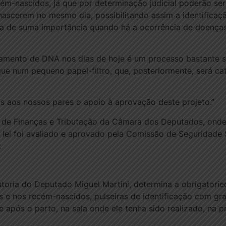
m-nascidos, já que por determinação judicial poderão ser
ascerem no mesmo dia, possibilitando assim a identificaç
rna de suma importância quando há a ocorrência de doença
ento de DNA nos dias de hoje é um processo bastante si
gue num pequeno papel-filtro, que, posteriormente, será 
os aos nossos pares o apoio à aprovação deste projeto.”
 de Finanças e Tributação da Câmara dos Deputados, onde
 lei foi avaliado e aprovado pela Comissão de Seguridade 
:
autoria do Deputado Miguel Martini, determina a obrigatori
s e nos recém-nascidos, pulseiras de identificação com gra
e após o parto, na sala onde ele tenha sido realizado, na 