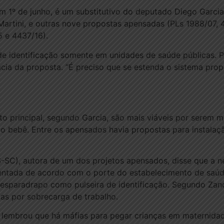
 1º de junho, é um substitutivo do deputado Diego Garcia
artini, e outras nove propostas apensadas (PLs 1988/07, 
5 e 4437/16).
 de identificação somente em unidades de saúde públicas. Pa
cácia da proposta. “É preciso que se estenda o sistema pr
to principal, segundo Garcia, são mais viáveis por serem m
 bebê. Entre os apensados havia propostas para instalaçã
SC), autora de um dos projetos apensados, disse que a ne
entada de acordo com o porte do estabelecimento de saúde
 esparadrapo como pulseira de identificação. Segundo Zan
mas por sobrecarga de trabalho.
 lembrou que há máfias para pegar crianças em maternida