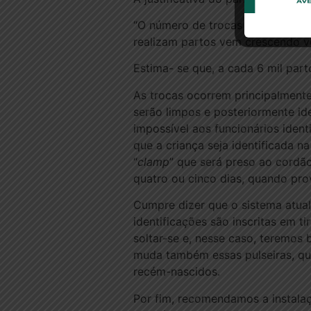
“O número de trocas e subtrações
realizam partos vem crescendo v
Estima- se que, a cada 6 mil par
As trocas ocorrem principalmente
serão limpos e posteriormente id
impossível aos funcionários iden
que a criança seja identificada n
“
clamp
” que será preso ao cordã
quatro ou cinco dias, quando pro
Cumpre dizer que o sistema atual
identificações são inscritas em ti
soltar-se e, nesse caso, teremos
muda também essas pulseiras, q
recém-nascidos.
Por fim, recomendamos a instala