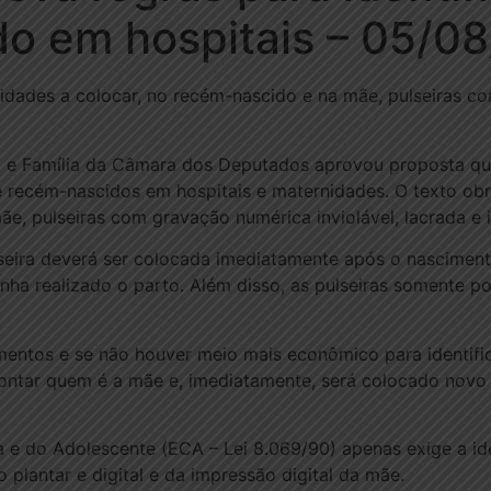
o em hospitais – 05/0
nidades a colocar, no recém-nascido e na mãe, pulseiras co
 e Família da Câmara dos Deputados aprovou proposta qu
e recém-nascidos em hospitais e maternidades. O texto ob
e, pulseiras com gravação numérica inviolável, lacrada e i
eira deverá ser colocada imediatamente após o nascimento
nha realizado o parto. Além disso, as pulseiras somente po
mentos e se não houver meio mais econômico para identifi
ntar quem é a mãe e, imediatamente, será colocado novo 
a e do Adolescente (ECA – Lei 8.069/90) apenas exige a i
 plantar e digital e da impressão digital da mãe.