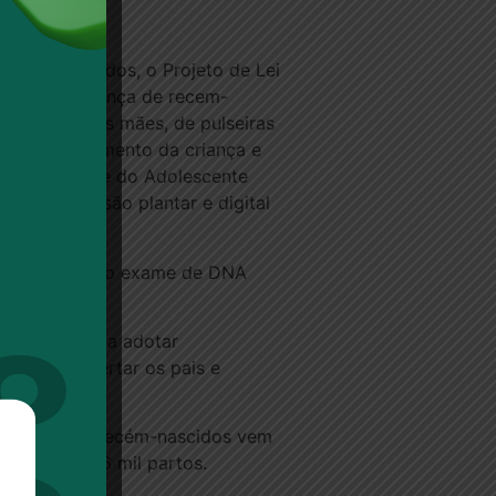
dos Deputados, o Projeto de Lei
ação e segurança de recem-
os bebês e nas mães, de pulseiras
após o nascimento da criança e
o da Criança e do Adolescente
 sua impressão plantar e digital
rá ser realizado exame de DNA
am obrigadas a adotar
m como a alertar os pais e
ubtrações de recém-nascidos vem
tece a cada 6 mil partos.