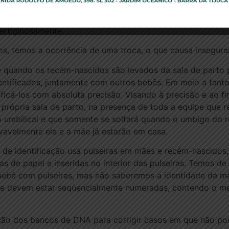
 de recém- nascidos em hospitais públicos e privados, ma
ertiginosamente.
tos, temos a ocorrência de uma troca, o que causa insegur
 quando os recém-nascidos são levados da sala de parto p
entificados, juntamente com outros bebês. Em meio a tant
tificá-los com absoluta precisão. Visando à precisão e ao 
a própria sala de parto, na presença de toda a equipe que r
o umbilical e que somente se soltará quando o umbigo do r
vavelmente ele e a mãe já estarão em casa.
 de identificação usa pulseiras em mães e recém-nascidos,
ras de papel e inseridas no interior das pulseiras. Temos d
 bebê com pulseiras, mas não saberemos a identidade da mã
ue devem estar seqüencialmente numeradas, contendo o m
ção dos bancos de DNA para corrigir casos em que não pos