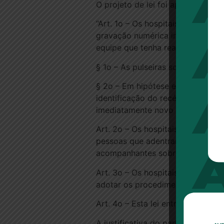
O projeto de lei foi apresentado 
“Art. 1o – Os hospitais e as mate
gravação numérica inviolável, lac
equipe que tenha realizado o par
§ 1o – As pulseiras somente pode
§ 2o – Em hipótese excepcional 
identificação do recém-nascido, 
imediatamente novo par de pulse
Art. 2o – Os hospitais e as mater
pessoas que adentram suas depend
acompanhantes sobre as normas 
Art. 3o – Os hospitais e as mater
adotar os procedimentos nela pre
Art. 4o – Esta lei entra em vigor 
A justificativa do parlamentar par