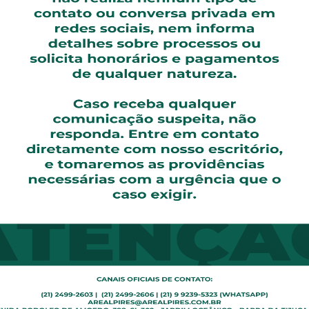
nos seguintes termos:
rnidades públicas ficam obrigados a colocar, no recém-nas
rada e indelével, imediatamente após o parto, na sala do p
to.
rão ser retiradas após mãe e filho deixarem o hospital ou 
de falha dos procedimentos acima e se não houver outro 
realizar-se-á o exame do DNA, limitado às pessoas afetas à
iras na mãe e no recém- nascido.
nidades públicas ficam obrigados a adotar identificação ri
ências, pela apresentação a seus funcionários, bem como 
internas e os procedimentos de segurança.
nidades públicas terão o prazo de dois anos contados da d
vistos.
na data de sua publicação.”
a o projeto de lei é a seguinte: