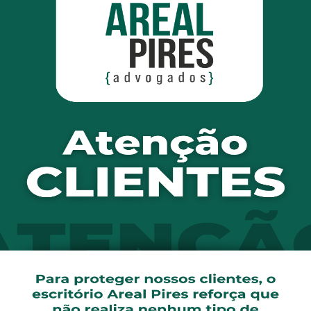
s, advogada da Areal Pires Advogados
parecer da Comissão de Finanças e Tributação da Câmara 
rtini, estabelece procedimentos rigorosos para identific
rnidades públicas, tais como a obrigação de utilização, n
, larada e indelével, que seriam colocadas imediatamente 
saída da mãe e do filho do hospital. Atualmente, o Estatut
e a identificação do recém-nascido por meio de registro de
 que, em havendo falhas no sistema de identificação, deve
 necessárias à segurança da identificação.
e as instituições de saúde mencionadas no art. 1o ficari
e do fluxo de pessoas que adentram no estabelecimento, be
nas e procedimentos de segurança.
putado Miguel Martini informa que o número de trocas e s
ulo de ilustração, alega o parlamentar que uma troca acon