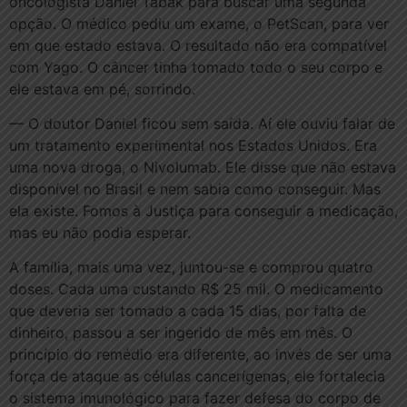
oncologista Daniel Tabak para buscar uma segunda
opção. O médico pediu um exame, o PetScan, para ver
em que estado estava. O resultado não era compatível
com Yago. O câncer tinha tomado todo o seu corpo e
ele estava em pé, sorrindo.
— O doutor Daniel ficou sem saída. Aí ele ouviu falar de
um tratamento experimental nos Estados Unidos. Era
uma nova droga, o Nivolumab. Ele disse que não estava
disponível no Brasil e nem sabia como conseguir. Mas
ela existe. Fomos à Justiça para conseguir a medicação,
mas eu não podia esperar.
A família, mais uma vez, juntou-se e comprou quatro
doses. Cada uma custando R$ 25 mil. O medicamento
que deveria ser tomado a cada 15 dias, por falta de
dinheiro, passou a ser ingerido de mês em mês. O
princípio do remédio era diferente, ao invés de ser uma
força de ataque as células cancerígenas, ele fortalecia
o sistema imunológico para fazer defesa do corpo de