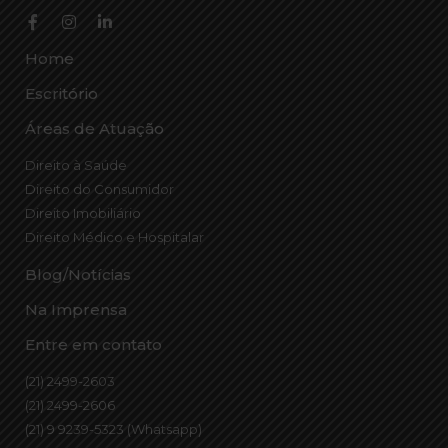
Home
Escritório
Áreas de Atuação
Direito à Saúde
Direito do Consumidor
Direito Imobiliário
Direito Médico e Hospitalar
Blog/Notícias
Na Imprensa
Entre em contato
(21) 2499-2603
(21) 2499-2606
(21) 9 9239-5323 (Whatsapp)