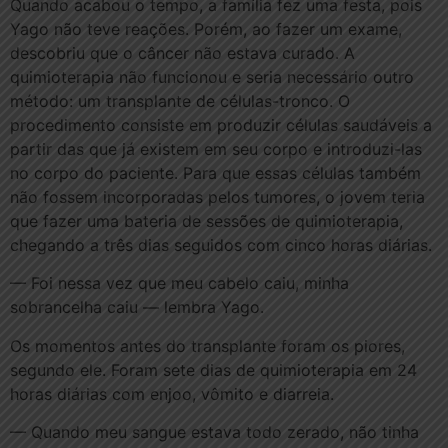
Quando acabou o tempo, a família fez uma festa, pois
Yago não teve reações. Porém, ao fazer um exame,
descobriu que o câncer não estava curado. A
quimioterapia não funcionou e seria necessário outro
método: um transplante de células-tronco. O
procedimento consiste em produzir células saudáveis a
partir das que já existem em seu corpo e introduzi-las
no corpo do paciente. Para que essas células também
não fossem incorporadas pelos tumores, o jovem teria
que fazer uma bateria de sessões de quimioterapia,
chegando a três dias seguidos com cinco horas diárias.
— Foi nessa vez que meu cabelo caiu, minha
sobrancelha caiu — lembra Yago.
Os momentos antes do transplante foram os piores,
segundo ele. Foram sete dias de quimioterapia em 24
horas diárias com enjoo, vômito e diarreia.
— Quando meu sangue estava todo zerado, não tinha