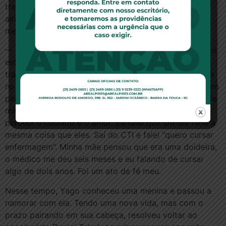
tratamento, morreria. Yago perguntou quantos meses
ainda tinha de vida e a resposta foi de “três a seis
meses”.
— Meu mundo desabou ali. Fui para casa, meus amigos
estavam lá em festa por eu estar voltando. Eu me
tranquei no quarto, fiquei depressivo. Foi nesse tempo
no CTI que aprendi sobre a vida. Os médicos só vinham
para me diagnosticar. Mas os enfermeiros cuidavam de
mim. Com aqueles enfermeiros cuidando de mim,
percebi o cuidado e o amor. Eu falei que um dia faria a
mesma coisa que eles. Saí do CTI e falei “quero cursar
enfermagem”. Minha mãe pensou que era uma doideira,
o médico me deu seis meses e eu falando de cursar
algo de dois anos. Foi um ato de fé meu.
Nesse tempo, Yago conheceu uma menina e passou a
namorar com ela. Tendo uma nova vida, mas com o
prazo pairando em sua cabeça, resolveu voltar ao