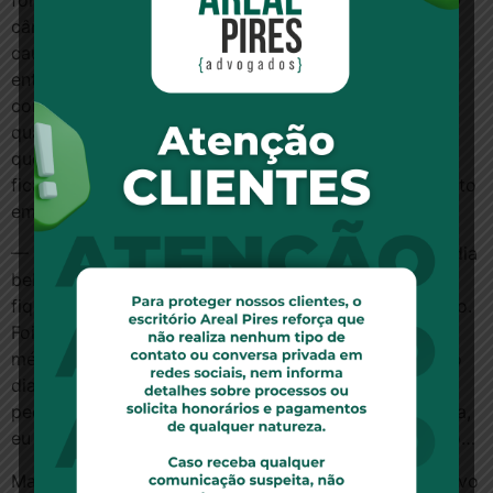
foi como jogar “água no formigueiro”, como ele diz. O
câncer reagiu para não ser destruído e acabou
causando mazelas para o jovem. Os médicos
entubaram Yago, colocaram-no no CTI e induziram o
coma. A cada dia, sua mãe ouvia dos médicos que o
quadro se agravara. No final de uma semana, tiveram
que acordá-lo pois havia risco de infecção. A mãe
ficava com ele no CTI para que ele tivesse um conforto
em seus possíveis minutos finais.
— Eu não respirava por mim, não podia falar, não podia
beber, não podia comer. Durante os 18 dias em que
fiquei ali acordado, eu desejei, por 18 dias, ter morrido.
Foi um pesadelo. Depois dos primeiros dez dias, o
médico disse que eu tive uma pequena melhora. Aí no
dia seguinte, ele veio e falou “olha, você teve uma
pequena melhora novamente”. A cada dia que passava,
eu melhorava um pouco e ia melhorando, melhorando…
Mas a saúde estava frágil e se eu fizesse qualquer novo