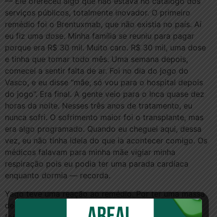
— Ele ofereceu algo que não estava no catálogo dos
serviços públicos, totalmente inovador. O primeiro
remédio foi o Brentuxmab, que não existia no país. Aí
eu fiz uma dose. Minha família se reuniu para pagar
porque era R$ 30 mil. Muito caro. R$ 30 mil, uma dose
e tinha que tomar todo mês. Uma semana depois,
comecei a sentir falta de ar. Foi no dia do jogo do
Vasco, e eu disse “mãe, só vou para o hospital depois
do jogo”. Era final. A gente veio para o Inca quase dez
horas da noite. Nesses três anos de tratamento, eu
nunca sofri. O sofrimento maior foi o transplante, mas
era algo programado. Quando eu cheguei aqui, dessa
vez, eu não tinha ideia do que ia acontecer comigo. Os
médicos falavam para minha mãe vigiar minha
respiração pois eu podia ter uma parada cardíaca
enquanto dormia — recorda.
Yago teve uma reação ao remédio. Por ter uma massa
de metástase no peito, a introdução do medicamento