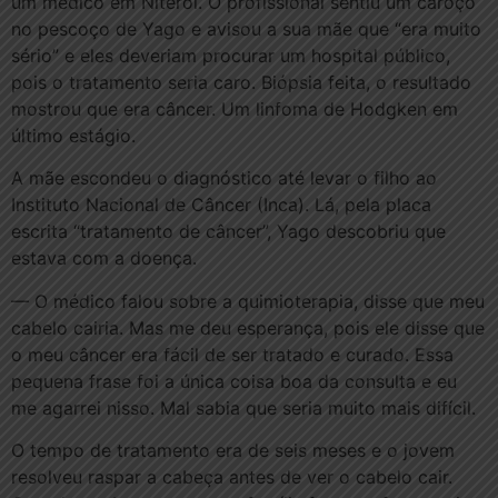
um médico em Niterói. O profissional sentiu um caroço
no pescoço de Yago e avisou a sua mãe que “era muito
sério” e eles deveriam procurar um hospital público,
pois o tratamento seria caro. Biópsia feita, o resultado
mostrou que era câncer. Um linfoma de Hodgken em
último estágio.
A mãe escondeu o diagnóstico até levar o filho ao
Instituto Nacional de Câncer (Inca). Lá, pela placa
escrita “tratamento de câncer”, Yago descobriu que
estava com a doença.
— O médico falou sobre a quimioterapia, disse que meu
cabelo cairia. Mas me deu esperança, pois ele disse que
o meu câncer era fácil de ser tratado e curado. Essa
pequena frase foi a única coisa boa da consulta e eu
me agarrei nisso. Mal sabia que seria muito mais difícil.
O tempo de tratamento era de seis meses e o jovem
resolveu raspar a cabeça antes de ver o cabelo cair.