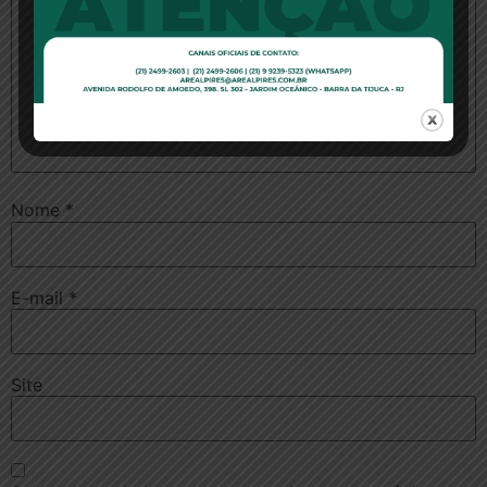
Nome
*
E-mail
*
Site