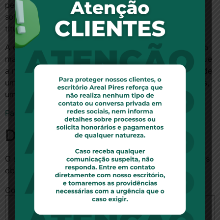
permitir o controle do acesso e transferir a gestão
sobre as áreas e equipamentos públicos para os
titulares das unidades que compõem o loteamento.
A exigência é que os titulares se comprometam com a
manutenção e custeio da área. Essa gestão implica que
a manutenção da infraestrutura básica fique a cargo de
uma entidade civil que represente os titulares de lotes,
uma associação de moradores, por exemplo.
Para ler a notícia no site aasp.org.br, clique aqui.
Deixe um comentário
O seu endereço de e-mail não será publicado.
Campos
obrigatórios são marcados com
*
Comentário
*