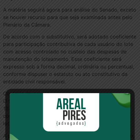
A matéria seguirá agora para análise do Senado, exceto
se houver recurso para que seja examinada antes pelo
Plenário da Câmara.
De acordo com o substitutivo, será adotado coeficiente
para participação contributiva de cada usuário do lote
com acesso controlado no custeio das despesas de
manutenção do loteamento. Esse coeficiente será
expresso sob a forma decimal, ordinária ou percentual,
conforme dispuser o estatuto ou ato constitutivo da
entidade civil responsável.
Controle do acesso
O texto, que altera o Estatuto da Cidade (Lei
10.257/01), cria ainda regras para implantação de
condomínios urbanísticos e da regularização de
loteamentos urbanos de acesso controlado.
A proposta faculta às prefeituras, mediante concessão,