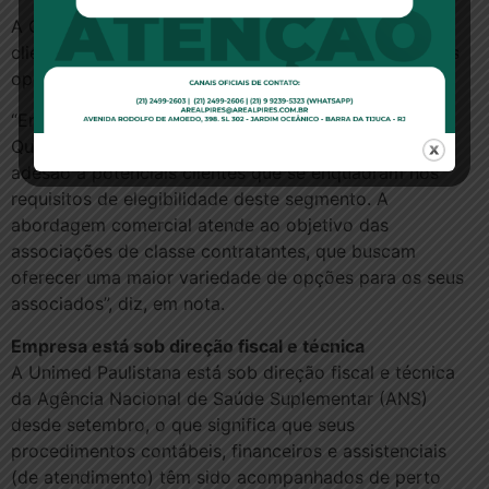
A Qualicorp diz que enviou o material não só para
clientes da Unimed Paulistana, mas também de outras
operadoras com as quais atua.
“Em seu papel de administradora de benefícios, a
Qualicorp oferece planos de saúde coletivos por
adesão a potenciais clientes que se enquadram nos
requisitos de elegibilidade deste segmento. A
abordagem comercial atende ao objetivo das
associações de classe contratantes, que buscam
oferecer uma maior variedade de opções para os seus
associados”, diz, em nota.
Empresa está sob direção fiscal e técnica
A Unimed Paulistana está sob direção fiscal e técnica
da Agência Nacional de Saúde Suplementar (ANS)
desde setembro, o que significa que seus
procedimentos contábeis, financeiros e assistenciais
(de atendimento) têm sido acompanhados de perto