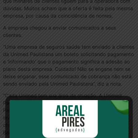
que milhares de clientes liguem para a operadora com
dúvidas. Muitos acham que a oferta é feita pela mesma
empresa, por causa da coincidência de nomes.
A empresa chegou a enviar comunicados a seus
clientes.
“Uma empresa de seguros saúde tem enviado a clientes
da Unimed Paulistana um boleto solicitando pagamento
e ‘informando’ que o pagamento significa a adesão ao
plano desta empresa. Cuidado! Não se engane nem se
deixe enganar, esse comunicado de cobrança não está
sendo enviado pela Unimed Paulistana”, diz a nota.
“Cada Unimed tem sua área de atuação. A Unimed
Paulistana pode vender planos para a cidade de São
Paulo e outros 29 municípios. Está havendo uma
invasão da nossa área de atuação com o que
chamamos de ‘boletagem casada'”, diz Paulo Leme
Barros, diretor-presidente da Unimed Paulistana.