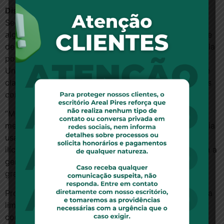
Disputa pela mesma área de atuação
Segundo Barroso, a Unimed Seguros foi criada por
alguns acionistas da Unimed Brasil, que é uma espécie
de federação nacional das Unimeds de todo o país. Ela
pode oferecer seguros apenas sob intermédio das
Unimeds regionais, caso algum cliente ou entidade de
classe solicite. Seus seguros seriam, assim, oferecidos
como complementação dos planos das regionais.
“Mesmo que ela fosse uma concorrente comum no
mercado, que não fosse de sistema Unimed, ela estaria
usando uma prática de mercado que, a nosso ver, é
ilícita. Todo dia tem consumidor ligando confuso para a
gente. Isso cria uma instabilidade de mercado muito
grande”, diz Barros.
Procurada, a Unimed Seguros disse que está ciente da
liminar e vai apurar os fatos, mas, por enquanto, não
comentaria o assunto.