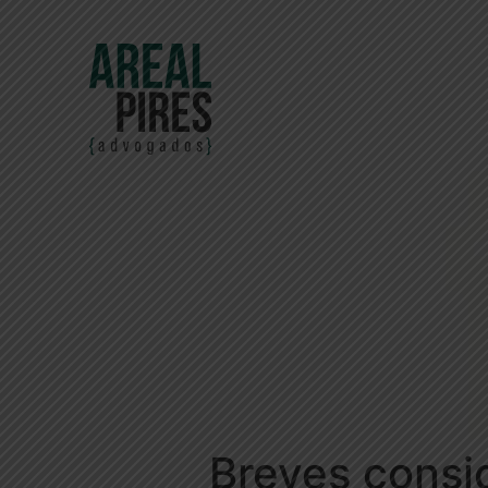
Breves consi