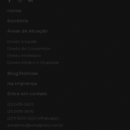
Home
Escritório
Áreas de Atuação
Direito à Saúde
Direito do Consumidor
Direito Imobiliário
Direito Médico e Hospitalar
Blog/Notícias
Na Imprensa
Entre em contato
(21) 2499-2603
(21) 2499-2606
(21) 9 9239-5323 (Whatsapp)
arealpires@arealpires.com.br