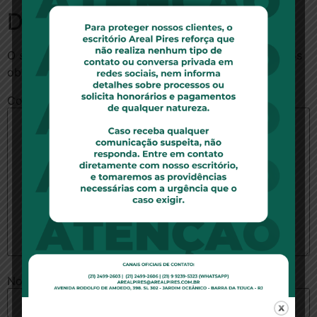
Deixe um comentário
O seu endereço de e-mail não será publicado.
Campos
obrigatórios são marcados com
*
Comentário
*
Nome
*