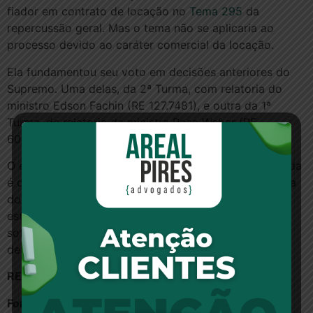
fiador em contrato de locação no
Tema 295
da
repercussão geral. Mas o tema não se aplicaria ao
processo devido ao caráter comercial da locação.
Ela fundamentou seu voto em decisões anteriores do
Supremo. Uma delas, da 2ª Turma, com relatoria do
ministro Edson Fachin (RE 127.7481), e outra da 1ª
Turma, de relatoria da ministra Rosa Weber (RE
605.709).
O entendimento consolidado na decisão desta segunda
é que não deve se exigir sacrifício do bem de moradia
do fiador para satisfazer o crédito do locador ou
estimular a livre iniciativa. O fiador estaria, portanto,
sofrendo consequências desproporcionais em
detrimento do real devedor.
RE 1.296.835
Fonte:
ConJur