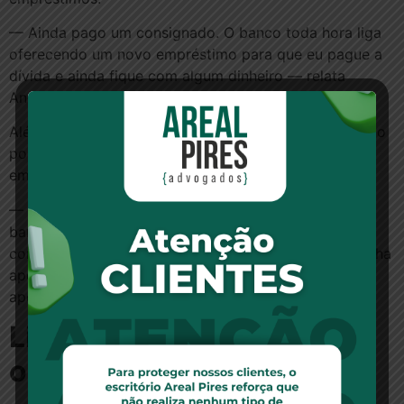
— Ainda pago um consignado. O banco toda hora liga
oferecendo um novo empréstimo para que eu pague a
dívida e ainda fique com algum dinheiro — relata
Andrade.
Além da oferta de “compra de dívida”, ele é telefonado
por outros bancos que querem oferecer novos
empréstimos.
— Não só o meu banco que liga. Recebo ligações de
bancos que eu nunca tive conta, sempre oferecendo
consignado. Eles querem que eu transforme toda minha
aposentadoria em empréstimo — reclama o
aposentado.
Limite de 30% não é
obedecido