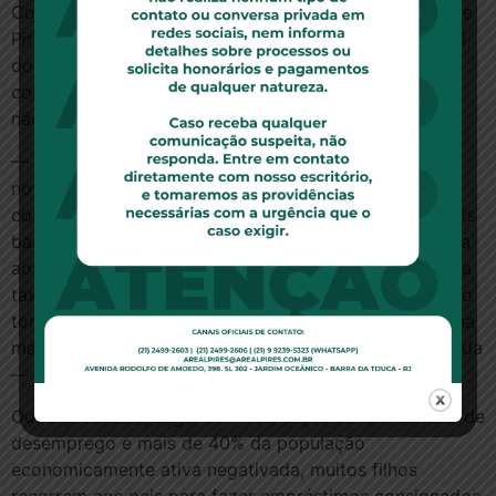
Coordenador do MBA em Finanças do Ibmec RJ, Felipe
Pires afirma que existe uma lei que limita o percentual
dos proventos comprometido com empréstimo
consignado em 30%. No entanto, muitas instituições
não respeitam essa determinação.
— Hoje em dia é frequente que bancos concedam
novos consignados mesmo após esse limite. O
consignado é uma das soluções de financiamento mais
baratas do mercado, justamente porque fica vinculada
aos proventos. Isso reduz o risco para o banco, logo a
taxa de juros é mais barata. Mas o hiperendividamento
torna a vida do idoso muito complicada, até porque na
maior parte das vezes ele não tem outra fonte de renda
— explica o economista.
Outro problema, segundo Pires, é que em um cenário de
desemprego e mais de 40% da população
economicamente ativa negativada, muitos filhos
recorrem aos pais para fazer empréstimos consignados