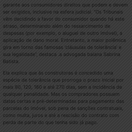
garante aos consumidores direitos que podem e devem
ser exigidos, inclusive na esfera judicial. “Os Tribunais
vêm decidindo a favor do consumidor quando há este
atraso, determinando além do ressarcimento de
despesas (por exemplo, o aluguel de outro imóvel), a
aplicação de dano moral. Entretanto, a maior polêmica
gira em torno das famosas ‘cláusulas de tolerância’ e
sua legalidade”, destaca .a advogada baiana Sabrina
Batista.
Ela explica que às construtoras é concedido uma
espécie de tolerância que prorroga o prazo inicial por
mais 90, 120, 180 e até 270 dias, sem a incidência de
qualquer penalidade. Mas os compradores possuem
datas certas e pré-determinadas para pagamento das
parcelas do imóvel, sob pena de sanções contratuais,
como multa, juros e até a rescisão do contrato com
perda de parte do que tenha sido já pago.