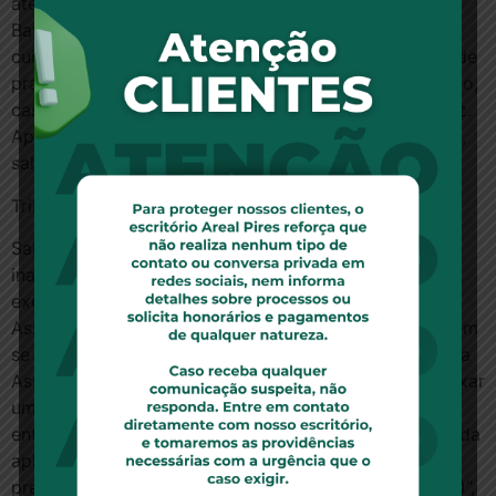
até cinco anos contados do atraso”, explica Sabrina
Batista. “Quem enfrenta este problema deve observar
cuidadosamente o que dispõe cada contrato acerca de
prazos e penalidades, com a ciência de que o contrato,
caso abusivo, pode e deve ser reformado por um Juiz.
Apenas ao Juiz cabe definir a alteração das cláusulas,
salvo em caso de acordo amigável”, completa.
Tribunais favoráveis ao consumidor
Sabrina Batista afirma que, devido à grande
inadimplência contratual, diversos órgãos públicos, a
exemplo da Comissão de Constituição e Justiça da
Assembleia Legislativa do Estado de Minas Gerais, vêm
se manifestando sobre este tema. “O Projeto de Lei da
Assembléia de MG nº 3.145/12, por exemplo, busca fixar
um prazo máximo de tolerância de 120 dias para
entrega do imóvel adquirido ‘na planta’, sem prejuízo da
aplicação de sanções administrativas e penais,
previstas no Código de Defesa do Consumidor (CDC)”,