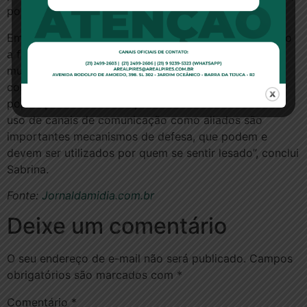
pontua.
Embora historicamente os Tribunais venham decidindo
a favor das construtoras, o que observamos é uma
mudança neste posicionamento, em favor do
consumidor/comprador. “O esclarecimento da
população sobre o tema, a busca de seus direitos e o
uso de canais de comunicação como aliados são
importantes mecanismos de defesa, que podem e
devem ser utilizados por quem se sentir lesado”, conclui
Sabrina.
Fonte:
Jornaldamidia.com.br
Deixe um comentário
O seu endereço de e-mail não será publicado.
Campos
obrigatórios são marcados com
*
Comentário
*