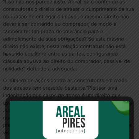
“Isso não nos parece justo. Afinal, se é conferido às
construtoras o direito de atrasar o cumprimento de sua
obrigação de entregar o imóvel, o mesmo direito não
deveria ser conferido ao comprador, de modo a
também ter um prazo de tolerância para o
adimplemento de suas obrigações? Se este mesmo
direito não existe, nesta relação contratual não está
havendo equilíbrio entre as partes, configurando
cláusula abusiva ao direito do comprador, passível de
nulidade”, defende a advogada.
O número de ações contra as construtoras em razão
dos atrasos tem crescido bastante.“Pleitear uma
indenização nos casos de atraso é um direito que
assiste aos consumidores e normalmente é fixado pela
Justiça em 0,5 a 1% do valor de mercado do imóvel
multiplicado pelos meses de atraso na entrega, sem
prejuízo de dano moral. O prazo para propor ação que
vise indenização pelo atraso na entrega da obra é de