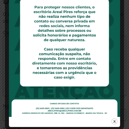
Deixe um comentário
O seu endereço de e-mail não será publicado.
Campos
obrigatórios são marcados com
*
Comentário
*
Nome
*