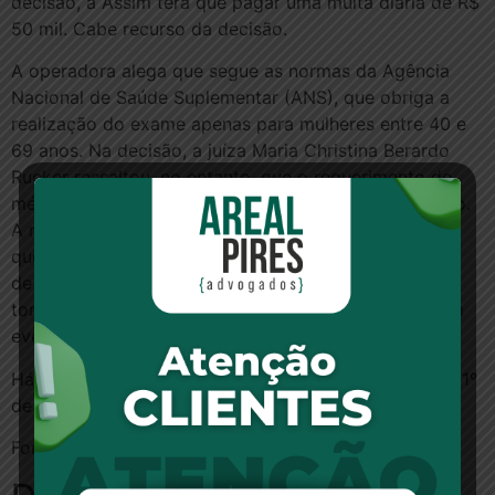
decisão, a Assim terá que pagar uma multa diária de R$
50 mil. Cabe recurso da decisão.
A operadora alega que segue as normas da Agência
Nacional de Saúde Suplementar (ANS), que obriga a
realização do exame apenas para mulheres entre 40 e
69 anos. Na decisão, a juíza Maria Christina Berardo
Rucker ressaltou, no entanto, que o requerimento do
médico é suficiente para que o exame seja autorizado.
A magistrada chama a atenção ainda para o fato de
que parte das pacientes já passaram por diagnóstico
de câncer ou estão com suspeita da doença, o que
torna o exame é imprescindível para o sucesso de um
eventual tratamento.
Há uma audiência de conciliação marcada para o dia 1º
de outubro
Fonte:
Extra