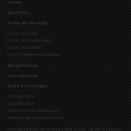
Home
Escritório
Áreas de Atuação
Direito à Saúde
Direito do Consumidor
Direito Imobiliário
Direito Médico e Hospitalar
Blog/Notícias
Na Imprensa
Entre em contato
(21) 2499-2603
(21) 2499-2606
(21) 9 9239-5323 (Whatsapp)
arealpires@arealpires.com.br
Avenida Rodolfo de Amoedo, 398. Sl 302 - Jardim Oceânico -