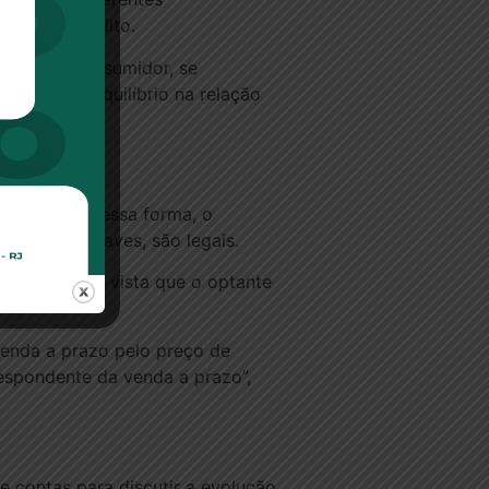
lise de crédito.
edido do consumidor, se
causa desequilíbrio na relação
a à vista. Dessa forma, o
trega das chaves, são legais.
aga o preço à vista que o optante
venda a prazo pelo preço de
espondente da venda a prazo”,
e contas para discutir a evolução