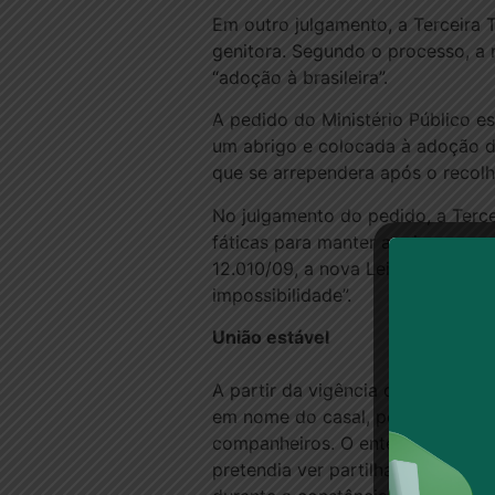
Em outro julgamento, a Terceira 
genitora. Segundo o processo, a 
“adoção à brasileira”.
A pedido do Ministério Público e
um abrigo e colocada à adoção d
que se arrependera após o recolh
No julgamento do pedido, a Terce
fáticas para manter a criança em
12.010/09, a nova Lei de Adoção. 
impossibilidade”.
União estável
A partir da vigência da Lei 9.278
em nome do casal, pertencem a 
companheiros. O entendimento fo
pretendia ver partilhados somen