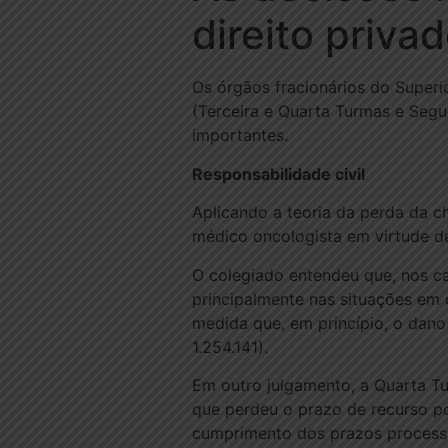
direito priva
Os órgãos fracionários do Superio
(Terceira e Quarta Turmas e Segu
importantes.
Responsabilidade civil
Aplicando a teoria da perda da c
médico oncologista em virtude de
O colegiado entendeu que, nos ca
principalmente nas situações em 
medida que, em princípio, o dano
1.254.141).
Em outro julgamento, a Quarta T
que perdeu o prazo de recurso po
cumprimento dos prazos processua