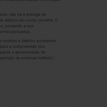
mento, não há a entrega de
te débitos em conta corrente. O
to, perdendo a sua
 forma pactuados.
e receitas e débitos sucessivos
s para a compreensão dos
equerer a apresentação de
petição de eventual indébito”,