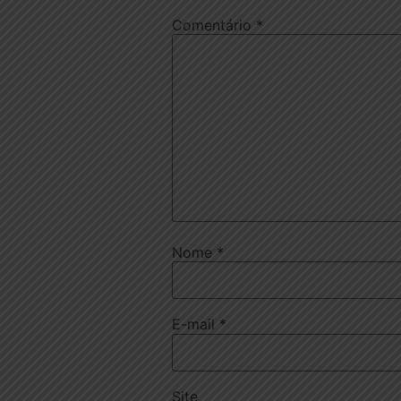
Comentário
*
Nome
*
E-mail
*
Site