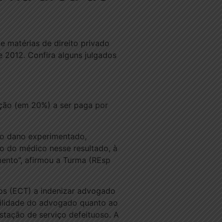
e matérias de direito privado
 2012. Confira alguns julgados
ação (em 20%) a ser paga por
no dano experimentado,
ão do médico nesse resultado, à
mento”, afirmou a Turma (REsp
fos (ECT) a indenizar advogado
bilidade do advogado quanto ao
tação de serviço defeituoso. A