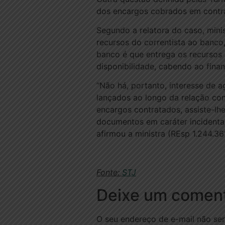
dos encargos cobrados em contra
Segundo a relatora do caso, minis
recursos do correntista ao banco
banco é que entrega os recursos
disponibilidade, cabendo ao fina
“Não há, portanto, interesse de a
lançados ao longo da relação co
encargos contratados, assiste-lh
documentos em caráter incidental
afirmou a ministra (REsp 1.244.361
Fonte:
STJ
Deixe um coment
O seu endereço de e-mail não ser