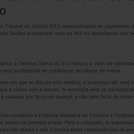
do
r Tribunal de Justiça (STJ) especializados no julgamento d
nda Seção) produziram mais de 163 mil decisões no ano de
hance, a Terceira Turma do STJ reduziu o valor de indeniz
 erro profissional no tratamento de câncer de mama.
sos em que se discute erro médico, a incerteza não está 
que a vítima vem a morrer. “A incerteza está na participaç
 é causado por força da doença, e não pela falha de trata
urma condenou a Empresa Brasileira de Correios e Telégra
r atraso na remessa postal. Para o colegiado, a responsa
is não afasta a dos Correios pelas consequências da pres