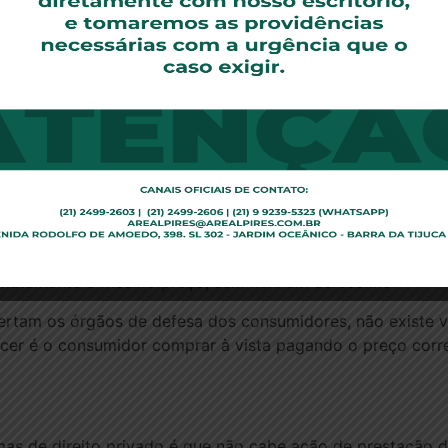
ertura de cadastro (TAC), emissão de carnês (TEC) ou aná
Segunda Seção, é possível a revisão pelo Judiciário, a p
gerada, em confronto com os parâmetros de mercado, ou 
o definiu que não existe venda a prazo com preço de vend
que os “juros no pé”, cobrados por construtora antes da en
ro Antonio Carlos Ferreira, seria injusto com aquele que p
exatamente o mesmo preço, sem nenhum acréscimo.
lertam os órgãos de defesa dos consumidores, não existe 
ecer é o consumidor comprar à vista pagando o preço corr
mas de direito privado é que não cabe ação de prestação d