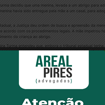
Turma decidiu que uma menina, levada a um abrigo para ad
menina havia sido entregue pela mãe a um casal, para ado
stadual, a Justiça deu ordem de busca e apreensão da menor
e acordo com os procedimentos legais. A mãe impetrou h
imento da criança ao abrigo.
ira Turma entendeu que, embora o tribunal estadual tenha
 abrigo, mesmo diante do arrependimento da mãe, não se po
O texto diz que a criança só não deve ficar com sua famíl
/96, os bens adquiridos a título oneroso na constância da u
ambos, dispensada a prova de que sua aquisição decorre
i firmado pela Terceira Turma do STJ, que não acolheu re
te os bens adquiridos em nome de ambos e não todos os b