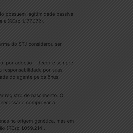
não possuem legitimidade passiva
s (REsp 1.177.372).
Turma do STJ considerou ser
sto, por adoção – decorre sempre
 responsabilidade por suas
dade do agente pelos ônus
r registro de nascimento. O
é necessário comprovar a
enas na origem genética, mas em
mão (REsp 1.059.214).