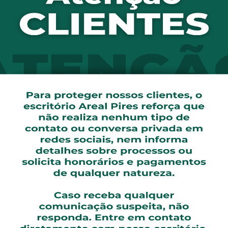
urma negou à concubina o reconhecimento de união estável
, ministro Luis Felipe Salomão, é possível, no mundo dos f
e até com objetivo de constituir família, mas a legislação
eito de família.
ossível a alteração de registro de nascimento para a incl
o de impedimento legal para o casamento, conforme exigi
15/73).
hi, relatora, como a adoção do sobrenome do cônjuge no c
e na união estável (assunto não regulado), “a solução apl
ixação da possibilidade de adoção de patronímico de compa
ma razão deve prevalecer a mesma decisão”.
ixação de tarifas administrativas em contrato de financiam
o e em consonância com a regulamentação do Banco Centr
de concessão de crédito bancário ou financeiro e envolve 