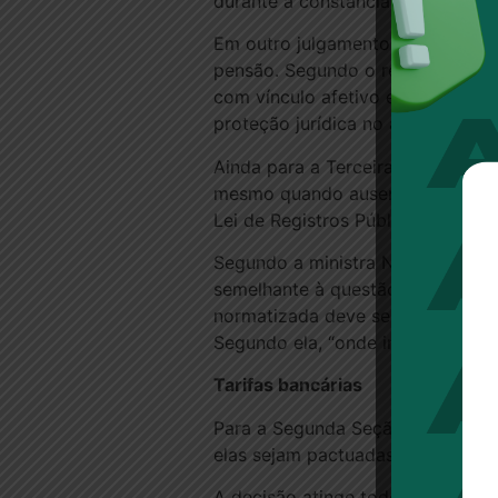
durante a constância da união.
Em outro julgamento, a Quarta T
pensão. Segundo o relator do caso
com vínculo afetivo e duradouro, 
proteção jurídica no âmbito do dir
Ainda para a Terceira Turma, é p
mesmo quando ausente comprovaçã
Lei de Registros Públicos (Lei 6.0
Segundo a ministra Nancy Andrig
semelhante à questão do sobrenom
normatizada deve servir para a f
Segundo ela, “onde impera a mes
Tarifas bancárias
Para a Segunda Seção do STJ, a f
elas sejam pactuadas em contrat
A decisão atinge todos os tipos 