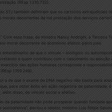
nização (REsp 1.210.732).
 do STJ também definiram que os cartórios extrajudiciais 
morais decorrentes da má prestação dos serviços cartoriai
.” Com essa frase, da ministra Nancy Andrighi, a Terceira 
dano moral decorrente de abandono afetivo pelos pais.
a o entendimento de que o vínculo – biológico ou autoimpo
arretando a quem contribuiu com o nascimento ou adoção a
e exercício das ações humanas corresponde a responsabili
 (REsp 1.159.249).
foi a de que o exame de DNA negativo não basta para anula
que, para obter êxito em ação negatória de paternidade, 
, além disso, de vínculo social e afetivo.
ão da paternidade não pode prosperar quando fundada ap
socioafetiva”, alertou o relator, ministro Luis Felipe Salo