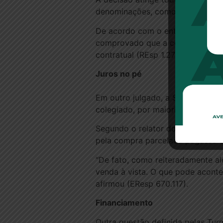
denominações, como taxas para ab
De acordo com o entendimento da 
comprovado que a cobrança é exa
contratual (REsp 1.270.174).
Juros no pé
Em outro julgado, a Segunda Seçã
colegiado, por maioria, entendeu 
Segundo o relator do caso, minist
pela compra parcelada pagasse 
“De fato, como reiteradamente a
venda à vista. O que pode acont
afirmou (EResp 670.117).
Financiamento
Outra questão definida pelas Tur