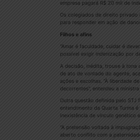
empresa pagará R$ 20 mil de inde
Os colegiados de direito privado
para responder em ação de danos 
Filhos e afins
“Amar é faculdade, cuidar é dever
possível exigir indenização por 
A decisão, inédita, trouxe à ton
de ato de vontade do agente, ac
ações e escolhas. “À liberdade d
decorrentes”, entendeu a ministra
Outra questão definida pelo STJ 
entendimento da Quarta Turma é 
inexistência de vínculo genético e
“A pretensão voltada à impugnaç
aberto conflito com a paternidade 