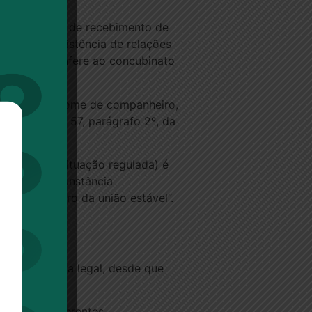
, para efeito de recebimento de
atos, a coexistência de relações
 ainda não confere ao concubinato
usão do sobrenome de companheiro,
a o artigo 57, parágrafo 2º, da
asamento (situação regulada) é
icada à circunstância
nheiro dentro da união estável”.
ento é prática legal, desde que
al.
taxas com diferentes