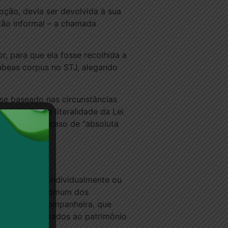
oção, devia ser devolvida à sua
ção informal – a chamada
, para que ela fosse recolhida a
abeas corpus no STJ, alegando
 se baseado nas circunstâncias
de ignorar a literalidade da Lei
ia natural em caso de “absoluta
nião estável, individualmente ou
u do esforço comum dos
curso de ex-companheira, que
ens acrescentados ao patrimônio